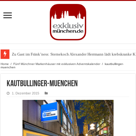
Zu Gast im Fränk’ness: Sternekoch Alexander Herrmann lädt krebskranke K
Warum München gerade zum Treffpunkt der Lingerie-Branche wurde
Home
/
Fünf Münchner Markenhäuser mit exklusiven Adventskalender
/
kautbullinger-
muenchen
kautbullinger-muenchen
1. Dezember 2015