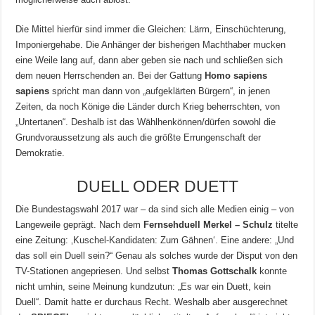
Die Mittel hierfür sind immer die Gleichen: Lärm, Einschüchterung,
Imponiergehabe. Die Anhänger der bisherigen Machthaber mucken
eine Weile lang auf, dann aber geben sie nach und schließen sich
dem neuen Herrschenden an. Bei der Gattung
Homo sapiens
sapiens
spricht man dann von „aufgeklärten Bürgern“, in jenen
Zeiten, da noch Könige die Länder durch Krieg beherrschten, von
„Untertanen“. Deshalb ist das Wählhenkönnen/dürfen sowohl die
Grundvoraussetzung als auch die größte Errungenschaft der
Demokratie.
DUELL ODER DUETT
Die Bundestagswahl 2017 war – da sind sich alle Medien einig – von
Langeweile geprägt. Nach dem
Fernsehduell Merkel – Schulz
titelte
eine Zeitung: ‚Kuschel-Kandidaten: Zum Gähnen‘. Eine andere: „Und
das soll ein Duell sein?“ Genau als solches wurde der Disput von den
TV-Stationen angepriesen. Und selbst
Thomas Gottschalk
konnte
nicht umhin, seine Meinung kundzutun: „Es war ein Duett, kein
Duell“. Damit hatte er durchaus Recht. Weshalb aber ausgerechnet