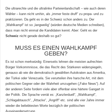
Die ultrarechte und die ultralinke Parteienlandschaft – wie auch deren
Wähler – kann nicht umhin, als „immer feste druff“ zu propa- und zu
praktizieren. Da geht es in der Schweiz schon anders zu. Der
„Wahlkampf“ ist so „langweilig“ (würden deutsche Medien schreiben),
dass man nicht einmal die Kandidaten kennt. Aber: Geht es der
Schweiz
nicht gerade deshalb so gut?
MUSS ES EINEN WAHLKAMPF
GEBEN?
Es ist schon merkwürdig: Einerseits lehnen die meisten aufrechten
Bürger Vorkommnisse, die das Recht des Stärkeren widerspiegeln,
genauso ab wie die demokratisch gewählten Autokraten aus Amerika,
der Türkei oder Venezuela. Sie verurteilen ihre harsche Art, mit dem
politischen Gegner oder der Wahrheit umzugehen („Fake News“). Auf
der anderen Seite fordern viele aber offenbar eine härtere Gangart in
der Politik. Die Sprache verrät es: „Kanzlerduell“, „Wahlkampf“,
„Schlagabtausch“, „Attacke“, „Angriff“ etc. sind alle vier Jahre immer
wieder die beliebtesten Worte bezüglich der politischen
Auseinandersetzung.