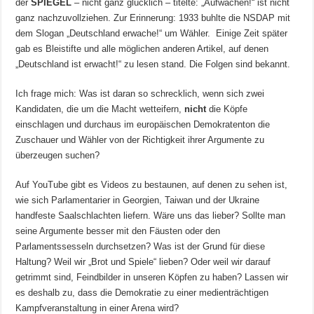
der
SPIEGEL
– nicht ganz glücklich – titelte: „Aufwachen!“ ist nicht
ganz nachzuvollziehen. Zur Erinnerung: 1933 buhlte die NSDAP mit
dem Slogan „Deutschland erwache!“ um Wähler. Einige Zeit später
gab es Bleistifte und alle möglichen anderen Artikel, auf denen
„Deutschland ist erwacht!“ zu lesen stand. Die Folgen sind bekannt.
Ich frage mich: Was ist daran so schrecklich, wenn sich zwei
Kandidaten, die um die Macht wetteifern,
nicht
die Köpfe
einschlagen und durchaus im europäischen Demokratenton die
Zuschauer und Wähler von der Richtigkeit ihrer Argumente zu
überzeugen suchen?
Auf YouTube gibt es Videos zu bestaunen, auf denen zu sehen ist,
wie sich Parlamentarier in Georgien, Taiwan und der Ukraine
handfeste Saalschlachten liefern. Wäre uns das lieber? Sollte man
seine Argumente besser mit den Fäusten oder den
Parlamentssesseln durchsetzen? Was ist der Grund für diese
Haltung? Weil wir „Brot und Spiele“ lieben? Oder weil wir darauf
getrimmt sind, Feindbilder in unseren Köpfen zu haben? Lassen wir
es deshalb zu, dass die Demokratie zu einer medienträchtigen
Kampfveranstaltung in einer Arena wird?