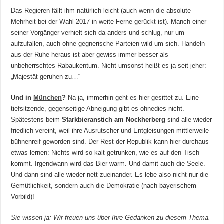
Das Regieren fällt ihm natürlich leicht (auch wenn die absolute
Mehrheit bei der Wahl 2017 in weite Ferne gerückt ist). Manch einer
seiner Vorgänger verhielt sich da anders und schlug, nur um
aufzufallen, auch ohne gegnerische Parteien wild um sich. Handeln
aus der Ruhe heraus ist aber gewiss immer besser als
unbeherrschtes Rabaukentum. Nicht umsonst heißt es ja seit jeher:
„Majestät geruhen zu…“
Und in
München
?
Na ja, immerhin geht es hier gesittet zu. Eine
tiefsitzende, gegenseitige Abneigung gibt es ohnedies nicht.
Spätestens beim
Starkbieranstich am Nockherberg
sind alle wieder
friedlich vereint, weil ihre Ausrutscher und Entgleisungen mittlerweile
bühnenreif geworden sind. Der Rest der Republik kann hier durchaus
etwas lernen: Nichts wird so kalt getrunken, wie es auf den Tisch
kommt. Irgendwann wird das Bier warm. Und damit auch die Seele.
Und dann sind alle wieder nett zueinander. Es lebe also nicht nur die
Gemütlichkeit, sondern auch die Demokratie (nach bayerischem
Vorbild)!
Sie wissen ja: Wir freuen uns über Ihre Gedanken zu diesem Thema.