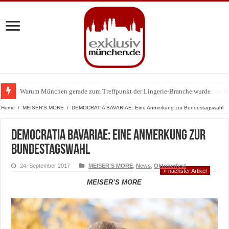
Warum München gerade zum Treffpunkt der Lingerie-Branche wurde
Home
/
MEISER'S MORE
/
DEMOCRATIA BAVARIAE: Eine Anmerkung zur Bundestagswahl
DEMOCRATIA BAVARIAE: Eine Anmerkung zur
Bundestagswahl
24. September 2017
MEISER'S MORE
,
News
,
Oktoberfest
» nächster Artikel
MEISER’S MORE