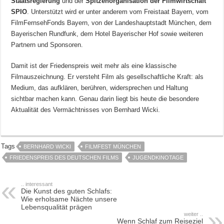
Staatsregierung
und der
Spitzenorganisation der Filmwirtschaft
SPIO
. Unterstützt wird er unter anderem vom Freistaat Bayern, vom
FilmFernsehFonds Bayern, von der Landeshauptstadt München, dem
Bayerischen Rundfunk, dem Hotel Bayerischer Hof sowie weiteren
Partnern und Sponsoren.
Damit ist der Friedenspreis weit mehr als eine klassische
Filmauszeichnung. Er versteht Film als gesellschaftliche Kraft: als
Medium, das aufklären, berühren, widersprechen und Haltung
sichtbar machen kann. Genau darin liegt bis heute die besondere
Aktualität des Vermächtnisses von Bernhard Wicki.
Tags
BERNHARD WICKI
FILMFEST MÜNCHEN
FRIEDENSPREIS DES DEUTSCHEN FILMS
JUGENDKINOTAGE
.. interessant
Die Kunst des guten Schlafs:
Wie erholsame Nächte unsere
Lebensqualität prägen
weiter ..
Wenn Schlaf zum Reiseziel