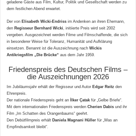
geladene Gäste aus Film, Kultur, Politik und Gesellschaft werden zu
dem festlichen Abend erwartet.
Der von
Elisabeth Wicki-Endriss
im Andenken an ihren Ehemann,
den
Regisseur Bernhard Wicki
, initiierte Preis wird seit 2002
vergeben. Ausgezeichnet werden Filme und Filmschaffende, die sich
in besonderer Weise für Toleranz, Humanität und Aufklärung
einsetzen. Benannt ist die Auszeichnung nach
Wickis
Antikriegsfilm „Die Brücke“
aus dem Jahr 1959.
Friedenspreis des Deutschen Films –
die Auszeichnungen 2026
Im Jubiläumsjahr erhält der Regisseur und Autor
Edgar Reitz
den
Ehrenpreis.
Der nationale Friedenspreis geht an
İlker Çatak
für „Gelbe Briefe“.
Mit dem internationalen Friedenspreis werden
Cherien Dabis
und ihr
Film „Im Schatten des Orangenbaums“ geehrt.
Den Debütfilmpreis erhält
Daniela Magnani Hüller
für „Was an
Empfindsamkeit bleibt“.