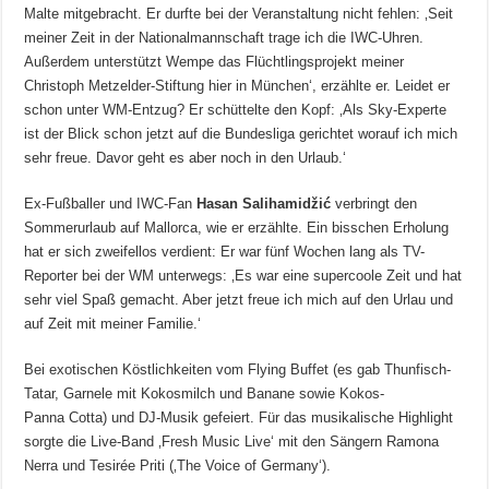
Malte mitgebracht. Er durfte bei der Veranstaltung nicht fehlen: ‚Seit
meiner Zeit in der Nationalmannschaft trage ich die IWC-Uhren.
Außerdem unterstützt Wempe das Flüchtlingsprojekt meiner
Christoph Metzelder-Stiftung hier in München‘, erzählte er. Leidet er
schon unter WM-Entzug? Er schüttelte den Kopf: ‚Als Sky-Experte
ist der Blick schon jetzt auf die Bundesliga gerichtet worauf ich mich
sehr freue. Davor geht es aber noch in den Urlaub.‘
Ex-Fußballer und IWC-Fan
Hasan Salihamidžić
verbringt den
Sommerurlaub auf Mallorca, wie er erzählte. Ein bisschen Erholung
hat er sich zweifellos verdient: Er war fünf Wochen lang als TV-
Reporter bei der WM unterwegs: ‚Es war eine supercoole Zeit und hat
sehr viel Spaß gemacht. Aber jetzt freue ich mich auf den Urlau und
auf Zeit mit meiner Familie.‘
Bei exotischen Köstlichkeiten vom Flying Buffet (es gab Thunfisch-
Tatar, Garnele mit Kokosmilch und Banane sowie Kokos-
Panna Cotta) und DJ-Musik gefeiert. Für das musikalische Highlight
sorgte die Live-Band ‚Fresh Music Live‘ mit den Sängern Ramona
Nerra und Tesirée Priti (‚The Voice of Germany‘).