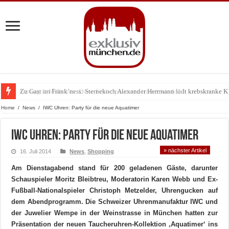
Zu Gast im Fränk’ness: Sternekoch Alexander Herrmann lädt krebskranke K
Home
/
News
/
IWC Uhren: Party für die neue Aquatimer
IWC Uhren: Party für die neue Aquatimer
» nächster Artikel
16. Juli 2014
News
,
Shopping
Am Dienstagabend stand für 200 geladenen Gäste, darunter
Schauspieler Moritz Bleibtreu, Moderatorin Karen Webb und Ex-
Fußball-Nationalspieler Christoph Metzelder, Uhrengucken auf
dem Abendprogramm. Die Schweizer Uhrenmanufaktur IWC und
der Juwelier Wempe in der Weinstrasse in München hatten zur
Präsentation der neuen Taucheruhren-Kollektion ‚Aquatimer‘ ins