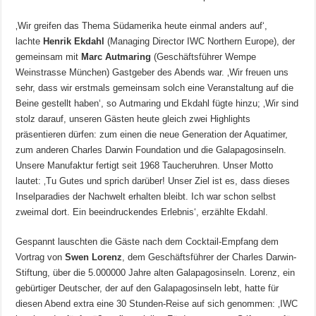
‚Wir greifen das Thema Südamerika heute einmal anders auf‘,
lachte
Henrik Ekdahl
(Managing Director IWC Northern Europe), der
gemeinsam mit
Marc Autmaring
(Geschäftsführer Wempe
Weinstrasse München) Gastgeber des Abends war. ‚Wir freuen uns
sehr, dass wir erstmals gemeinsam solch eine Veranstaltung auf die
Beine gestellt haben‘, so Autmaring und Ekdahl fügte hinzu; ‚Wir sind
stolz darauf, unseren Gästen heute gleich zwei Highlights
präsentieren dürfen: zum einen die neue Generation der Aquatimer,
zum anderen Charles Darwin Foundation und die Galapagosinseln.
Unsere Manufaktur fertigt seit 1968 Taucheruhren. Unser Motto
lautet: ‚Tu Gutes und sprich darüber! Unser Ziel ist es, dass dieses
Inselparadies der Nachwelt erhalten bleibt. Ich war schon selbst
zweimal dort. Ein beeindruckendes Erlebnis‘, erzählte Ekdahl.
Gespannt lauschten die Gäste nach dem Cocktail-Empfang dem
Vortrag von
Swen Lorenz
, dem Geschäftsführer der Charles Darwin-
Stiftung, über die 5.000000 Jahre alten Galapagosinseln. Lorenz, ein
gebürtiger Deutscher, der auf den Galapagosinseln lebt, hatte für
diesen Abend extra eine 30 Stunden-Reise auf sich genommen: ‚IWC