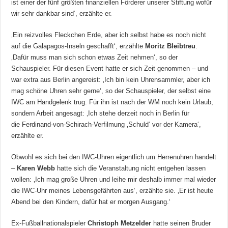
ist einer der fünf größten finanziellen Förderer unserer Stiftung wofür
wir sehr dankbar sind‘, erzählte er.
‚Ein reizvolles Fleckchen Erde, aber ich selbst habe es noch nicht
auf die Galapagos-Inseln geschafft‘, erzählte
Moritz Bleibtreu
.
‚Dafür muss man sich schon etwas Zeit nehmen‘, so der
Schauspieler. Für diesen Event hatte er sich Zeit genommen – und
war extra aus Berlin angereist: ‚Ich bin kein Uhrensammler, aber ich
mag schöne Uhren sehr gerne‘, so der Schauspieler, der selbst eine
IWC am Handgelenk trug. Für ihn ist nach der WM noch kein Urlaub,
sondern Arbeit angesagt: ‚Ich stehe derzeit noch in Berlin für
die Ferdinand-von-Schirach-Verfilmung ‚Schuld‘ vor der Kamera‘,
erzählte er.
Obwohl es sich bei den IWC-Uhren eigentlich um Herrenuhren handelt
–
Karen Webb
hatte sich die Veranstaltung nicht entgehen lassen
wollen: ‚Ich mag große Uhren und leihe mir deshalb immer mal wieder
die IWC-Uhr meines Lebensgefährten aus‘, erzählte sie. ‚Er ist heute
Abend bei den Kindern, dafür hat er morgen Ausgang.‘
Ex-Fußballnationalspieler
Christoph Metzelder
hatte seinen Bruder