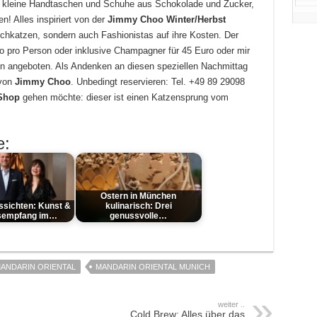
d kleine Handtaschen und Schuhe aus Schokolade und Zucker,
! Alles inspiriert von der
Jimmy Choo Winter/Herbst
hkatzen, sondern auch Fashionistas auf ihre Kosten. Der
o pro Person oder inklusive Champagner für 45 Euro oder mir
n angeboten. Als Andenken an diesen speziellen Nachmittag
 von
Jimmy Choo
. Unbedingt reservieren: Tel. +49 89 29098
Shop
gehen möchte: dieser ist einen Katzensprung vom
e:
Ostern in München
sichten: Kunst &
kulinarisch: Drei
sempfang im…
genussvolle…
ANDARIN ORIENTAL
MANDARIN ORIENTAL MUNICH
weiter ..
Cold Brew: Alles über das