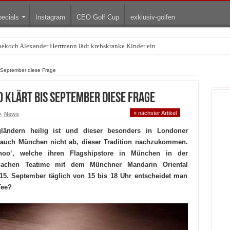
ecials
Instagram
CEO Golf Cup
exklusiv-golfen
rnekoch Alexander Herrmann lädt krebskranke Kinder ein
Treffpunkt der Lingerie-Branche wurde
s September diese Frage
 klärt bis September diese Frage
» nächster Artikel
v
,
News
ländern heilig ist und dieser besonders in Londoner
ält auch München nicht ab, dieser Tradition nachzukommen.
oo‘, welche ihren Flagshipstore in München in der
Sachen Teatime mit dem Münchner Mandarin Oriental
5. September täglich von 15 bis 18 Uhr entscheidet man
 Tee?