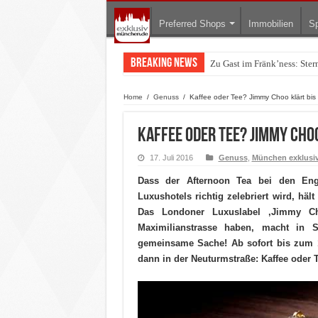
Preferred Shops
Immobilien
Sp
Breaking News
Zu Gast im Fränk’ness: Ste
Warum München gerade zum 
Home
/
Genuss
/
Kaffee oder Tee? Jimmy Choo klärt bi
Kaffee oder Tee? Jimmy Choo
17. Juli 2016
Genuss
,
München exklusi
Dass der Afternoon Tea bei den Eng
Luxushotels richtig zelebriert wird, h
Das Londoner Luxuslabel ‚Jimmy Ch
Maximilianstrasse haben, macht in 
gemeinsame Sache! Ab sofort bis zum 1
dann in der Neuturmstraße: Kaffee oder