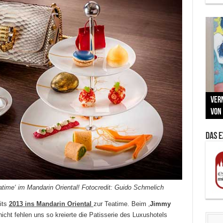
Neu
MAU
Vern
Zu G
War
BMW
Som
von 
Back
Her
Lin
Kuns
Das 
time‘ im Mandarin Oriental! Fotocredit: Guido Schmelich
its
2013 ins Mandarin Oriental
zur Teatime. Beim ‚
Jimmy
nicht fehlen uns so kreierte die Patisserie des Luxushotels