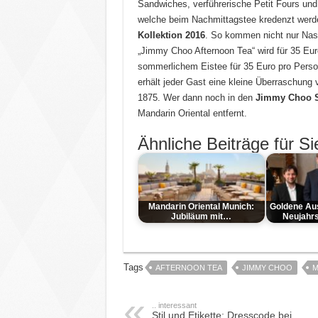
Sandwiches, verführerische Petit Fours un
welche beim Nachmittagstee kredenzt werden
Kollektion 2016
. So kommen nicht nur Nasc
„Jimmy Choo Afternoon Tea“ wird für 35 Eur
sommerlichem Eistee für 35 Euro pro Perso
erhält jeder Gast eine kleine Überraschung
1875. Wer dann noch in den
Jimmy Choo 
Mandarin Oriental entfernt.
Ähnliche Beiträge für Si
Mandarin Oriental Munich:
Goldene Aus
Jubiläum mit…
Neujahr
Tags
AFTERNOON TEA
JIMMY CHOO
M
.. interessant
Stil und Etikette: Dresscode bei