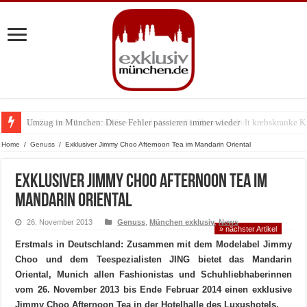
Umzug in München: Diese Fehler passieren immer wieder
Zu Gast im Fränk’ness: Sternekoch Alexander Herrmann lädt krebskranke K
Home
/
Genuss
/
Exklusiver Jimmy Choo Afternoon Tea im Mandarin Oriental
Exklusiver Jimmy Choo Afternoon Tea im
Mandarin Oriental
26. November 2013
Genuss
,
München exklusiv
,
News
» nächster Artikel
Erstmals in Deutschland: Zusammen mit dem Modelabel Jimmy
Choo und dem Teespezialisten JING bietet das Mandarin
Oriental, Munich allen Fashionistas und Schuhliebhaberinnen
vom 26. November 2013 bis Ende Februar 2014 einen exklusive
Jimmy Choo Afternoon Tea in der Hotelhalle des Luxushotels.