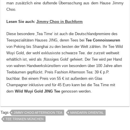
man zusätzlich eine duftende Überraschung aus dem Hause Jimmy
Choo.
Lesen Sie auch:
Jimmy Choo in Buchform
Diese besondere ‚Tea Time‘ ist auch die Deutschlandpremiere des
Teespezialitäten Hauses JING, deren Tees bei
Tee Connoisseuren
von Peking bis Shanghai zu den besten der Welt zählen. Ihr Tee Wild
Wuyi Gold, der wohl exklusivste schwarze Tee. der zurzeit weltweit
erhältlich ist, wird als ‚flüssiges Gold‘ gefeiert. Der Tee wird per Hand
von wahren Handwerkskünstlern von besondern über 100 Jahre alten
Teebäumen gepflückt. Preis Fashion Afternoon Tea: 39 € p.P.
buchbar. Bei einem Preis von 55 € ist außerdem ein Glas
Champagner inklusive und für 45 Euro kann bei die Tea Time mit
dem
Wild Wuyi Gold JING Tee
genossen werden.
Tags
JIMMY CHOO AFTERNOON TEA
MANDARIN ORIENTAL
TEE TRINKEN MÜNCHEN