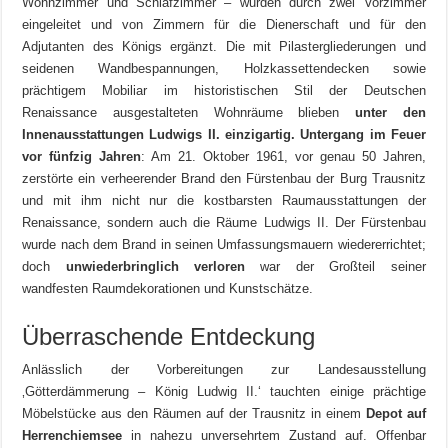
Wohnzimmer und Schlafzimmer – wurden durch zwei Vorzimmer
eingeleitet und von Zimmern für die Dienerschaft und für den
Adjutanten des Königs ergänzt. Die mit Pilastergliederungen und
seidenen Wandbespannungen, Holzkassettendecken sowie
prächtigem Mobiliar im historistischen Stil der Deutschen
Renaissance ausgestalteten Wohnräume blieben
unter den
Innenausstattungen Ludwigs II. einzigartig.
Untergang im Feuer
vor fünfzig Jahren
: Am 21. Oktober 1961, vor genau 50 Jahren,
zerstörte ein verheerender Brand den Fürstenbau der Burg Trausnitz
und mit ihm nicht nur die kostbarsten Raumausstattungen der
Renaissance, sondern auch die Räume Ludwigs II. Der Fürstenbau
wurde nach dem Brand in seinen Umfassungsmauern wiedererrichtet;
doch
unwiederbringlich verloren
war der Großteil seiner
wandfesten Raumdekorationen und Kunstschätze.
Überraschende Entdeckung
Anlässlich der Vorbereitungen zur Landesausstellung
‚Götterdämmerung – König Ludwig II.‘ tauchten einige prächtige
Möbelstücke aus den Räumen auf der Trausnitz in einem
Depot auf
Herrenchiemsee
in nahezu unversehrtem Zustand auf. Offenbar