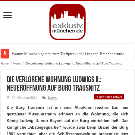
Warum München gerade zum Treffpunkt der Lingerie-Branche wurde
Home
/
News
/
Die verlorene Wohnung Ludwigs II.: Neueröffnung auf Burg Trausnitz
Die verlorene Wohnung Ludwigs II.:
Neueröffnung auf Burg Trausnitz
» nächster Artikel
29. Oktober 2011
News
Die Burg Trausnitz ist um eine Attraktion reicher: Ein neu
gestalteter Museumsraum erinnert an die Wohnung, die sich
König Ludwig II. von Bayern auf der Burg einrichten ließ. Das
königliche ‚Absteigequartier‘ wurde zwar beim Brand der Burg
1961 vernichtet, aber die Schlösserverwaltung präsentiert jetzt