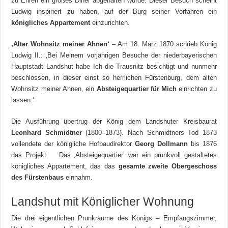
zu Ehren ein großes Diner abgehalten wurde. Dieser Besuch scheint
Ludwig inspiriert zu haben, auf der Burg seiner Vorfahren ein
königliches Appartement
einzurichten.
‚Alter Wohnsitz meiner Ahnen‘
– Am 18. März 1870 schrieb König
Ludwig II.: ‚Bei Meinem vorjährigen Besuche der niederbayerischen
Hauptstadt Landshut habe Ich die Trausnitz besichtigt und nunmehr
beschlossen, in dieser einst so herrlichen Fürstenburg, dem alten
Wohnsitz meiner Ahnen, ein
Absteigequartier für Mich
einrichten zu
lassen.‘
Die Ausführung übertrug der König dem Landshuter Kreisbaurat
Leonhard Schmidtner
(1800–1873). Nach Schmidtners Tod 1873
vollendete der königliche Hofbaudirektor
Georg Dollmann
bis 1876
das Projekt. Das ‚Absteigequartier‘ war ein prunkvoll gestaltetes
königliches Appartement, das das
gesamte zweite Obergeschoss
des Fürstenbaus
einnahm.
Landshut mit Königlicher Wohnung
Die drei eigentlichen Prunkräume des Königs – Empfangszimmer,