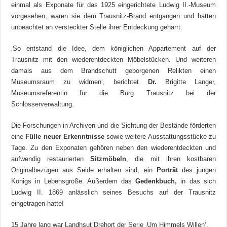
einmal als Exponate für das 1925 eingerichtete Ludwig II.-Museum
vorgesehen, waren sie dem Trausnitz-Brand entgangen und hatten
unbeachtet an versteckter Stelle ihrer Entdeckung geharrt.
‚So entstand die Idee, dem königlichen Appartement auf der
Trausnitz mit den wiederentdeckten Möbelstücken. Und weiteren
damals aus dem Brandschutt geborgenen Relikten einen
Museumsraum zu widmen‘, berichtet
Dr.
Brigitte Langer,
Museumsreferentin für die Burg Trausnitz bei der
Schlösserverwaltung.
Die Forschungen in Archiven und die Sichtung der Bestände förderten
eine
Fülle neuer Erkenntnisse
sowie weitere Ausstattungsstücke zu
Tage. Zu den Exponaten gehören neben den wiederentdeckten und
aufwendig restaurierten
Sitzmöbeln
, die mit ihren kostbaren
Originalbezügen aus Seide erhalten sind, ein
Porträt
des jungen
Königs in Lebensgröße. Außerdem das
Gedenkbuch,
in das sich
Ludwig II. 1869 anlässlich seines Besuchs auf der Trausnitz
eingetragen hatte!
15 Jahre lang war Landhsut Drehort der Serie ‚Um Himmels Willen‘.