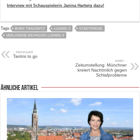
Interview mit Schauspielerin Janina Hartwig dazu!
Tags
BURG TRAUSNITZ
LUDWIG II
STÄDTEREISE
VERLORENE WOHNUNG LUDWIG II
.. interessant
Tantris to go
weiter ..
Zeitumstellung: Münchner
kreiert Nachtmilch gegen
Schlafprobleme
ähnliche Artikel