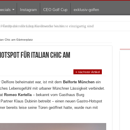
ecials
Instagram
CEO Golf Cup
exklusiv-golfen
arum die rollenden Kunstwerke bis heute einzigartig sind
ian Chic am Gärtnerplatz
otspot für Italian Chic am
» nächster Artikel
 Delfiore beheimatet war, ist mit dem
Belforte München
ein
nisches Lebensgefühl mit urbaner Münchner Lässigkeit verbindet.
hat
Romeo Kertella
– bekannt vom Gasthaus Burg
rtner Klaus Dubinin betreibt – einen neuen Gastro-Hotspot
 bereits leise seine Türen geöffnet hatte, wurde nun mit