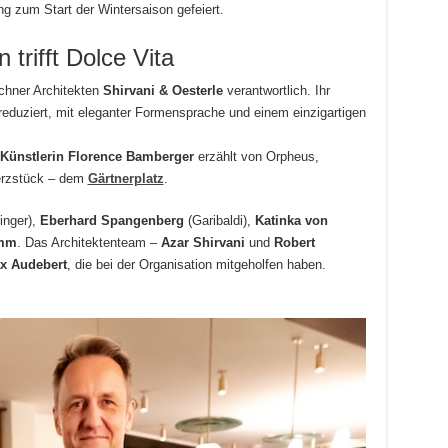
ung zum Start der Wintersaison gefeiert.
 trifft Dolce Vita
nchner Architekten
Shirvani & Oesterle
verantwortlich. Ihr
l reduziert, mit eleganter Formensprache und einem einzigartigen
 Künstlerin Florence Bamberger
erzählt von Orpheus,
erzstück – dem
Gärtnerplatz
.
inger),
Eberhard Spangenberg
(Garibaldi),
Katinka von
amm
. Das Architektenteam –
Azar Shirvani
und
Robert
x Audebert
, die bei der Organisation mitgeholfen haben.