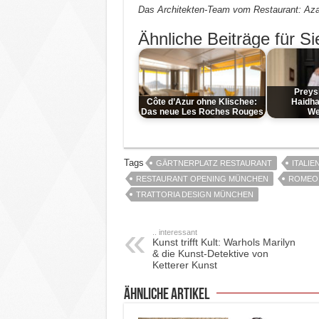
Das Architekten-Team vom Restaurant: Azar
Ähnliche Beiträge für Si
Preys
Côte d’Azur ohne Klischee:
Haidha
Das neue Les Roches Rouges
We
Tags
GÄRTNERPLATZ RESTAURANT
ITALI
RESTAURANT OPENING MÜNCHEN
ROMEO 
TRATTORIA DESIGN MÜNCHEN
.. interessant
Kunst trifft Kult: Warhols Marilyn
& die Kunst-Detektive von
Ketterer Kunst
ähnliche Artikel