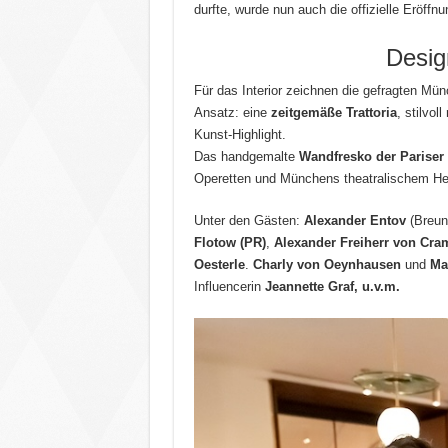
durfte, wurde nun auch die offizielle Eröffn
Design
Für das Interior zeichnen die gefragten Mü
Ansatz: eine
zeitgemäße Trattoria
, stilvol
Kunst-Highlight.
Das handgemalte
Wandfresko der Pariser
Operetten und Münchens theatralischem H
Unter den Gästen:
Alexander Entov
(Breun
Flotow (PR)
,
Alexander Freiherr von Cr
Oesterle
.
Charly von Oeynhausen
und
Ma
Influencerin
Jeannette Graf, u.v.m.