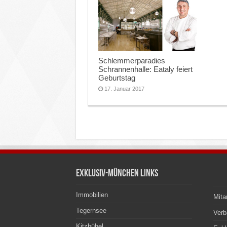
Schlemmerparadies
Schrannenhalle: Eataly feiert
Geburtstag
17. Januar 2017
Exklusiv-München Links
Immobilien
Mita
Tegernsee
Ver
Kitzbühel