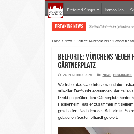
Preferred Shops
Immobilien
Sp
Breaking News
BMW Art Cars in München: W
Home
/
News
/
Belforte: Münchens neuer Hotspot für Ital
Belforte: Münchens neuer H
Gärtnerplatz
26. November 2025
News
,
Restaurants
Wo früher das Café Interview und die Eisbar
stilvoller Treffpunkt entstanden, der italie
Direkt gegenüber dem Gärtnerplatztheater 
Pappenheim, das er zusammen mit seinem Pa
geschaffen. Nachdem das Belforte im Sommer
geladenen Gästen offiziell gefeiert.