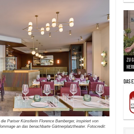
Vern
Zu G
War
BMW
Wär
von 
Back
Her
Lin
Kuns
Ent
Das 
die Pariser Künstlerin Florence Bamberger, inspiriert von
Hommage an das benachbarte Gärtnerplatztheater. Fotocredit: