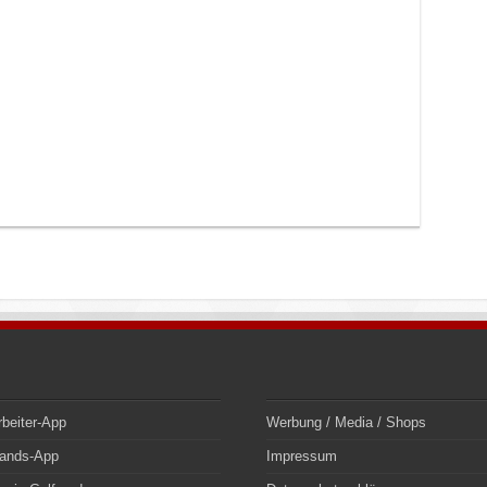
rbeiter-App
Werbung / Media / Shops
bands-App
Impressum