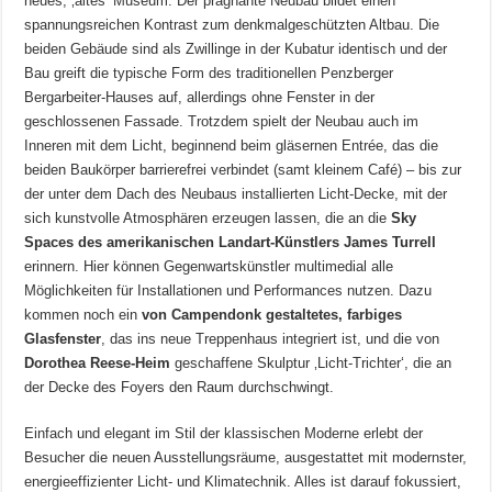
neues, ‚altes‘ Museum. Der prägnante Neubau bildet einen
spannungsreichen Kontrast zum denkmalgeschützten Altbau. Die
beiden Gebäude sind als Zwillinge in der Kubatur identisch und der
Bau greift die typische Form des traditionellen Penzberger
Bergarbeiter-Hauses auf, allerdings ohne Fenster in der
geschlossenen Fassade. Trotzdem spielt der Neubau auch im
Inneren mit dem Licht, beginnend beim gläsernen Entrée, das die
beiden Baukörper barrierefrei verbindet (samt kleinem Café) – bis zur
der unter dem Dach des Neubaus installierten Licht-Decke, mit der
sich kunstvolle Atmosphären erzeugen lassen, die an die
Sky
Spaces des amerikanischen Landart-Künstlers James Turrell
erinnern. Hier können Gegenwartskünstler multimedial alle
Möglichkeiten für Installationen und Performances nutzen. Dazu
kommen noch ein
von Campendonk gestaltetes, farbiges
Glasfenster
, das ins neue Treppenhaus integriert ist, und die von
Dorothea Reese-Heim
geschaffene Skulptur ‚Licht-Trichter‘, die an
der Decke des Foyers den Raum durchschwingt.
Einfach und elegant im Stil der klassischen Moderne erlebt der
Besucher die neuen Ausstellungsräume, ausgestattet mit modernster,
energieeffizienter Licht- und Klimatechnik. Alles ist darauf fokussiert,