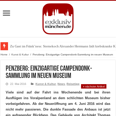
Zu Gast im Fränk’ness: Sternekoch Alexander Herrmann lädt krebskranke K
Warum München gerade zum Treffpunkt der Lingerie-Branche wurde
Home
/
Kunst & Kultur
/
Penzberg: Einzigartige Campendonk-Sammlung im neuen Museum
Penzberg: Einzigartige Campendonk-
Sammlung im neuen Museum
22. Mai 2016
Kunst & Kultur
,
News
,
Reisetipp
» nächster Artikel
Viele sind auf der Fahrt ins Wochenende und bei ihren
Ausflügen ins Voralpenland an dem schlichten Museum bisher
vorbeigefahren. Ab der Neueröffnung am 4. Juni 2016 wird das
nicht mehr passieren. Die dunkle Fassade des Anbaus ist jetzt
ein aufregender Blickfang. Das Gebäude von Architekt Thomas