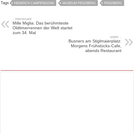
Tags
HEINRICH CAMPENDONK
MUSEUM PENZBERG
PENZBERG
.. interessant
Mille Miglia: Das berühmteste
Oldtimerrennen der Welt startet
zum 34. Mal
weiter ..
Busners am Stiglmaierplatz:
Morgens Frühstücks-Cafe,
abends Restaurant