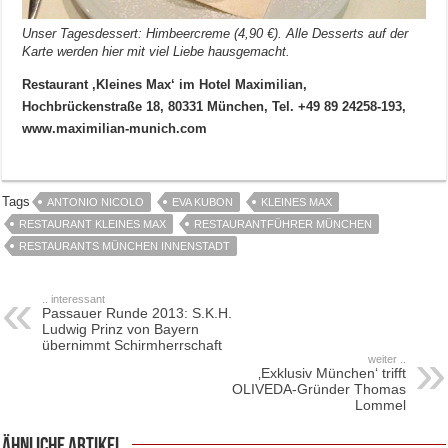
Unser Tagesdessert: Himbeercreme (4,90 €). Alle Desserts auf der
Karte werden hier mit viel Liebe hausgemacht.
Restaurant ‚Kleines Max‘ im Hotel Maximilian,
Hochbrückenstraße 18, 80331 München, Tel. +49 89 24258-193,
www.maximilian-munich.com
Tags
ANTONIO NICOLO
EVA KUBON
KLEINES MAX
RESTAURANT KLEINES MAX
RESTAURANTFÜHRER MÜNCHEN
RESTAURANTS MÜNCHEN INNENSTADT
.. interessant
Passauer Runde 2013: S.K.H.
Ludwig Prinz von Bayern
übernimmt Schirmherrschaft
weiter ..
‚Exklusiv München‘ trifft
OLIVEDA-Gründer Thomas
Lommel
ähnliche Artikel