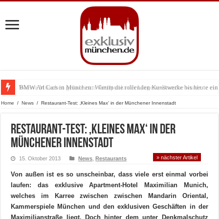
BMW Art Cars in München: Warum die rollenden Kunstwerke bis heute einz
Home
/
News
/
Restaurant-Test: ‚Kleines Max‘ in der Münchener Innenstadt
Restaurant-Test: ‚Kleines Max‘ in der
Münchener Innenstadt
» nächster Artikel
15. Oktober 2013
News
,
Restaurants
Von außen ist es so unscheinbar, dass viele erst einmal vorbei
laufen: das exklusive Apartment-Hotel Maximilian Munich,
welches im Karree zwischen zwischen Mandarin Oriental,
Kammerspiele München und den exklusiven Geschäften in der
Maximilianstraße liegt. Doch hinter dem unter Denkmalschutz