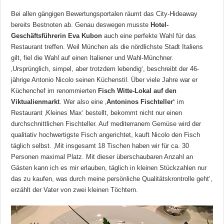
Bei allen gängigen Bewertungsportalen räumt das City-Hideaway
bereits Bestnoten ab. Genau deswegen musste
Hotel-
Geschäftsführerin Eva Kubon
auch eine perfekte Wahl für das
Restaurant treffen. Weil München als die nördlichste Stadt Italiens
gilt, fiel die Wahl auf einen Italiener und Wahl-Münchner.
‚Ursprünglich, simpel, aber trotzdem lebendig‘, beschreibt der 46-
jährige Antonio Nicolo seinen Küchenstil. Über viele Jahre war er
Küchenchef im renommierten
Fisch Witte-Lokal auf den
Viktualienmarkt
. Wer also eine ‚
Antoninos Fischteller‘
im
Restaurant ‚Kleines Max‘ bestellt, bekommt nicht nur einen
durchschnittlichen Fischteller. Auf mediterranem Gemüse wird der
qualitativ hochwertigste Fisch angerichtet, kauft Nicolo den Fisch
täglich selbst. ‚Mit insgesamt 18 Tischen haben wir für ca. 30
Personen maximal Platz. Mit dieser überschaubaren Anzahl an
Gästen kann ich es mir erlauben, täglich in kleinen Stückzahlen nur
das zu kaufen, was durch meine persönliche Qualitätskrontrolle geht‘,
erzählt der Vater von zwei kleinen Töchtern.