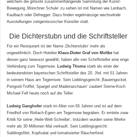
welchem die grösste zusammenhängende Sammlung der Kunst-
Bewegung ‚Münchner Schule‘ zu sehen ist mit Namen wie Lenbach,
Kaulbach oder Defregger. Dazu finden regelmässige wechselnde
Ausstellungen zeitgenössischer Künstler statt.
Die Dichterstubn und die Schriftsteller
Für ein Restaurant ist der Name ‚Dichterstubn‘ mehr als
ungewöhnlich. Doch Hotelier
Klaus-Dieter Graf von Moltke
hat
diesen ganz bewusst gewählt, haben alle vier Schriftsteller eine enge
Verbindung zum Tegernsee.
Ludwig Thoma
starb als einer der
bedeutendsten bayerischen Schriftsteller des 20. Jhd. mit 51 Jahren
in seinem Haus am Tegernsee. Sein Lieblingsgericht ‚Bauerngockel,
Perigord-Trüffel, Spargel und Madeiraschaum‘ zaubert Sterne-Koch
Michael Fell heute noch auf die Teller.
Ludwig Ganghofer
starb im Alter von 65 Jahren und ist auf dem
Friedhof von Rottach-Egern am Tegernsee begraben. Er erntete zwar
Kritik für seine ‚Heile-Welt-Schreibe‘, trotzdem wurden seine Werke
mehr als 30 Millionen Mal verkauft. Sein Lieblingsgericht:
Saiblingsfilet, Kopfsalat und tomatisierter Räucherfond.