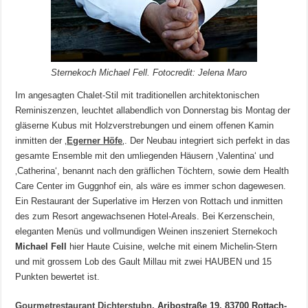
Sternekoch Michael Fell. Fotocredit: Jelena Maro
Im angesagten Chalet-Stil mit traditionellen architektonischen
Reminiszenzen, leuchtet allabendlich von Donnerstag bis Montag der
gläserne Kubus mit Holzverstrebungen und einem offenen Kamin
inmitten der ‚
Egerner Höfe
‚. Der Neubau integriert sich perfekt in das
gesamte Ensemble mit den umliegenden Häusern ‚Valentina‘ und
‚Catherina‘, benannt nach den gräflichen Töchtern, sowie dem Health
Care Center im Guggnhof ein, als wäre es immer schon dagewesen.
Ein Restaurant der Superlative im Herzen von Rottach und inmitten
des zum Resort angewachsenen Hotel-Areals. Bei Kerzenschein,
eleganten Menüs und vollmundigen Weinen inszeniert Sternekoch
Michael Fell
hier Haute Cuisine, welche mit einem Michelin-Stern
und mit grossem Lob des Gault Millau mit zwei HAUBEN und 15
Punkten bewertet ist.
Gourmetrestaurant Dichterstubn
, Aribostraße 19, 83700 Rottach-