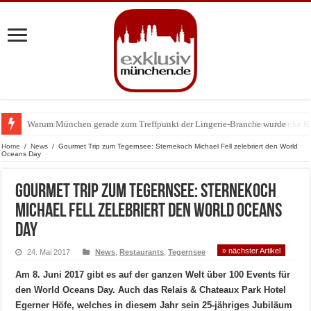
Warum München gerade zum Treffpunkt der Lingerie-Branche wurde
Home
/
News
/
Gourmet Trip zum Tegernsee: Sternekoch Michael Fell zelebriert den World
Oceans Day
Gourmet Trip zum Tegernsee: Sternekoch
Michael Fell zelebriert den World Oceans
Day
» nächster Artikel
24. Mai 2017
News
,
Restaurants
,
Tegernsee
Am 8. Juni 2017 gibt es auf der ganzen Welt über 100 Events für
den World Oceans Day. Auch das Relais & Chateaux Park Hotel
Egerner Höfe, welches in diesem Jahr sein 25-jähriges Jubiläum