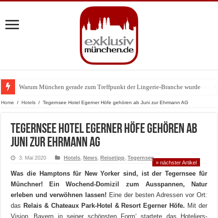
Warum München gerade zum Treffpunkt der Lingerie-Branche wurde
Home
/
Hotels
/
Tegernsee Hotel Egerner Höfe gehören ab Juni zur Ehrmann AG
Tegernsee Hotel Egerner Höfe gehören ab
Juni zur Ehrmann AG
3. Mai 2020
Hotels
,
News
,
Reisetipp
,
Tegernsee
» nächster Artikel
Was die Hamptons für New Yorker sind, ist der Tegernsee für
Münchner! Ein Wochend-Domizil zum Ausspannen, Natur
erleben und verwöhnen lassen!
Eine der besten Adressen vor Ort:
das
Relais & Chateaux Park-Hotel & Resort Egerner Höfe.
Mit der
Vision ‚Bayern in seiner schönsten Form‘ startete das Hoteliers-