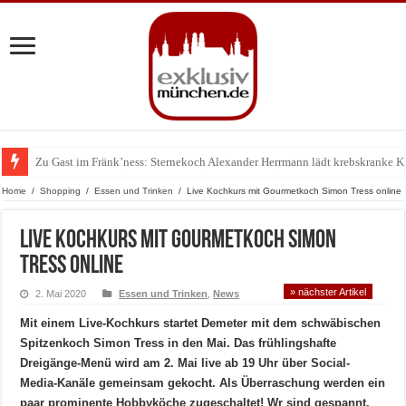
Zu Gast im Fränk’ness: Sternekoch Alexander Herrmann lädt krebskranke K
Warum München gerade zum Treffpunkt der Lingerie-Branche wurde
Home
/
Shopping
/
Essen und Trinken
/
Live Kochkurs mit Gourmetkoch Simon Tress online
Live Kochkurs mit Gourmetkoch Simon
Tress online
» nächster Artikel
2. Mai 2020
Essen und Trinken
,
News
Mit einem Live-Kochkurs startet Demeter mit dem schwäbischen
Spitzenkoch Simon Tress in den Mai. Das frühlingshafte
Dreigänge-Menü wird am 2. Mai live ab 19 Uhr über Social-
Media-Kanäle gemeinsam gekocht. Als Überraschung werden ein
paar prominente Hobbyköche zugeschaltet! Wr sind gespannt.