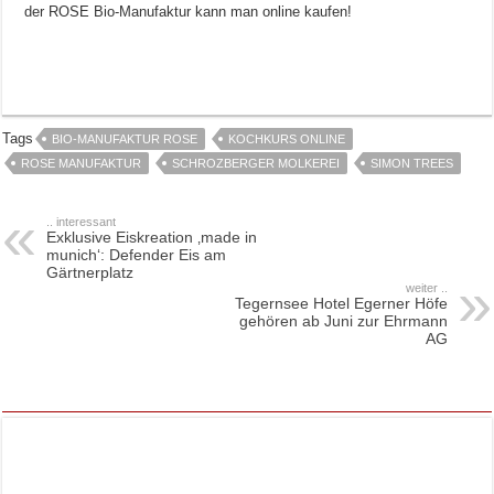
der ROSE Bio-Manufaktur kann man online kaufen!
Tags
BIO-MANUFAKTUR ROSE
KOCHKURS ONLINE
ROSE MANUFAKTUR
SCHROZBERGER MOLKEREI
SIMON TREES
.. interessant
Exklusive Eiskreation ‚made in
munich‘: Defender Eis am
Gärtnerplatz
weiter ..
Tegernsee Hotel Egerner Höfe
gehören ab Juni zur Ehrmann
AG