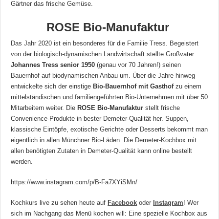
Gärtner das frische Gemüse.
ROSE Bio-Manufaktur
Das Jahr 2020 ist ein besonderes für die Familie Tress. Begeistert
von der biologisch-dynamischen Landwirtschaft stellte Großvater
Johannes Tress senior 1950
(genau vor 70 Jahren!) seinen
Bauernhof auf biodynamischen Anbau um. Über die Jahre hinweg
entwickelte sich der einstige
Bio-Bauernhof mit Gasthof
zu einem
mittelständischen und familiengeführten Bio-Unternehmen mit über 50
Mitarbeitern weiter. Die
ROSE Bio-Manufaktur
stellt frische
Convenience-Produkte in bester Demeter-Qualität her. Suppen,
klassische Eintöpfe, exotische Gerichte oder Desserts bekommt man
eigentlich in allen Münchner Bio-Läden. Die Demeter-Kochbox mit
allen benötigten Zutaten in Demeter-Qualität kann online bestellt
werden.
https://www.instagram.com/p/B-Fa7XYiSMn/
Kochkurs live zu sehen heute auf
Facebook
oder
Instagram
! Wer
sich im Nachgang das Menü kochen will: Eine spezielle Kochbox aus