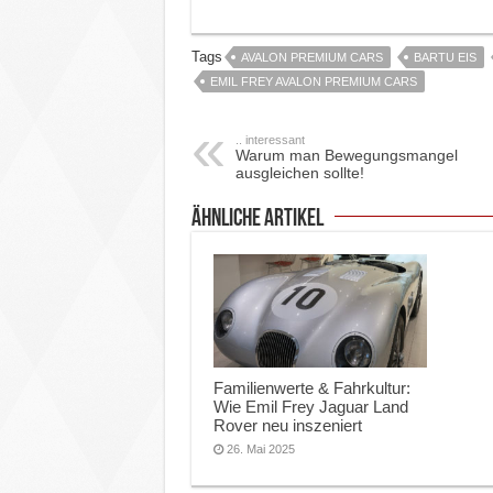
Tags
AVALON PREMIUM CARS
BARTU EIS
EMIL FREY AVALON PREMIUM CARS
.. interessant
Warum man Bewegungsmangel
ausgleichen sollte!
ähnliche Artikel
Familienwerte & Fahrkultur:
Wie Emil Frey Jaguar Land
Rover neu inszeniert
26. Mai 2025