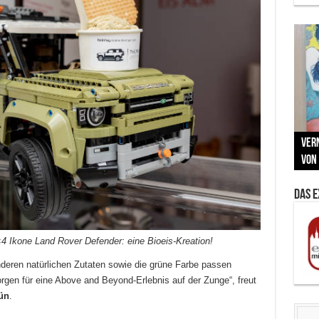
Neu
MAU
Vern
Zu G
War
BMW
Som
von 
Back
Her
Lin
Kuns
Das 
×4 Ikone Land Rover Defender: eine Bioeis-Kreation!
deren natürlichen Zutaten sowie die grüne Farbe passen
gen für eine Above and Beyond-Erlebnis auf der Zunge“, freut
ün
.