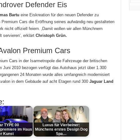
ndrover Defender Eis
mas Bartu
eine Eiskreation für den neuen Defender zu
n Premium Cars die Eröffnung seines aufwändig neu gestalteten
nicht offiziell feiern. ‚Damit wollen wir allen Münchnern
 servieren‘, erklärt
Christoph Grün.
 Avalon Premium Cars
ium Cars in der Isarmetropole die Fahrzeuge der britischen
m Juni 2010 bezogen verfügt das Autohaus jetzt über 1.300
ergangenen 24 Monaten wurde alles umfangreich modernisiert
t Avalon in dem Gebäude auf acht Etagen rund 300
Jaguar Land
e:
ar TYPE 00
Luxus für Vierbeiner:
premiere im Haus
Münchens erstes Design Dog
r Kunst
Spa…