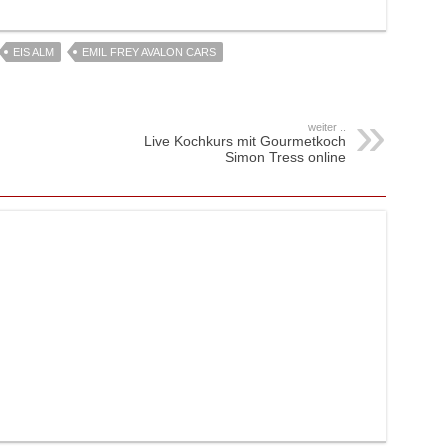
EIS ALM
EMIL FREY AVALON CARS
weiter ..
Live Kochkurs mit Gourmetkoch
Simon Tress online