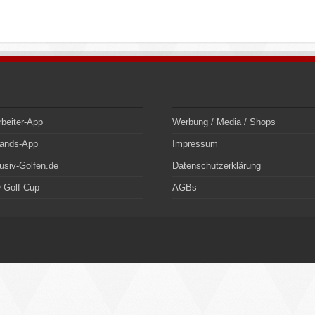
rbeiter-App
Werbung / Media / Shops
bands-App
Impressum
usiv-Golfen.de
Datenschutzerklärung
 Golf Cup
AGBs