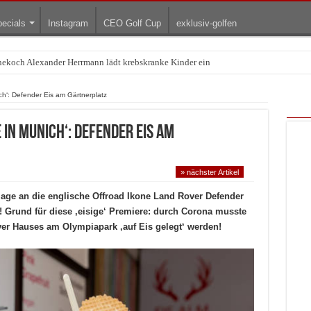
ecials
Instagram
CEO Golf Cup
exklusiv-golfen
rnekoch Alexander Herrmann lädt krebskranke Kinder ein
Treffpunkt der Lingerie-Branche wurde
ch‘: Defender Eis am Gärtnerplatz
 in munich‘: Defender Eis am
» nächster Artikel
age an die englische Offroad Ikone Land Rover Defender
! Grund für diese ‚eisige‘ Premiere: durch Corona musste
er Hauses am Olympiapark ‚auf Eis gelegt‘ werden!