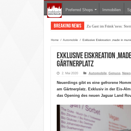
Preferred Shops
Immobilien
Sp
Breaking News
Zu Gast im Fränk’ness: Ste
Warum München gerade zum 
Home
/
Automobile
/
Exklusive Eiskreation ‚made in muni
Exklusive Eiskreation ‚made
Gärtnerplatz
2. Mai 2020
Automobile
,
Genuss
,
News
Neuerdings gibt es eine gefrorene Homm
am Gärtnerplatz. Exklusiv in der Eis-Alm
das Opening des neuen Jaguar Land Rov