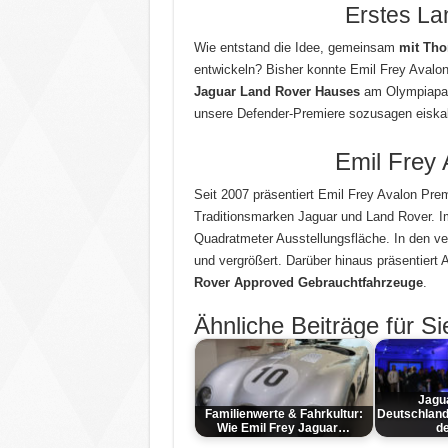
Erstes La
Wie entstand die Idee, gemeinsam
mit Tho
entwickeln? Bisher konnte Emil Frey Avalo
Jaguar Land Rover Hauses
am Olympiapark 
unsere Defender-Premiere sozusagen eiskalt
Emil Frey
Seit 2007 präsentiert Emil Frey Avalon Prem
Traditionsmarken Jaguar und Land Rover. I
Quadratmeter Ausstellungsfläche. In den v
und vergrößert. Darüber hinaus präsentier
Rover Approved
Gebrauchtfahrzeuge
.
Ähnliche Beiträge für Si
Jagu
Familienwerte & Fahrkultur:
Deutschland
Wie Emil Frey Jaguar…
de