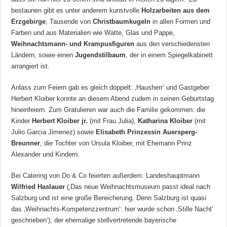
bestaunen gibt es unter anderem kunstvolle
Holzarbeiten aus dem
Erzgebirge
, Tausende von
Christbaumkugeln
in allen Formen und
Farben und aus Materialien wie Watte, Glas und Pappe,
Weihnachtsmann- und Krampusfiguren
aus den verschiedensten
Ländern, sowie einen
Jugendstilbaum
, der in einem Spiegelkabinett
arrangiert ist.
Anlass zum Feiern gab es gleich doppelt: ‚Hausherr‘ und Gastgeber
Herbert Kloiber konnte an diesem Abend zudem in seinen Geburtstag
hineinfeiern. Zum Gratulieren war auch die Familie gekommen: die
Kinder
Herbert Kloiber jr.
(mit Frau Julia),
Katharina Kloiber
(mit
Julio Garcia Jimenez) sowie
Elisabeth Prinzessin Auersperg-
Breunner
, die Tochter von Ursula Kloiber, mit Ehemann Prinz
Alexander und Kindern.
Bei Catering von Do & Co feierten außerdem: Landeshauptmann
Wilfried Haslauer
(‚Das neue Weihnachtsmuseum passt ideal nach
Salzburg und ist eine große Bereicherung. Denn Salzburg ist quasi
das ‚Weihnachts-Kompetenzzentrum‘: hier wurde schon ‚Stille Nacht‘
geschrieben‘), der ehemalige stellvertretende bayerische