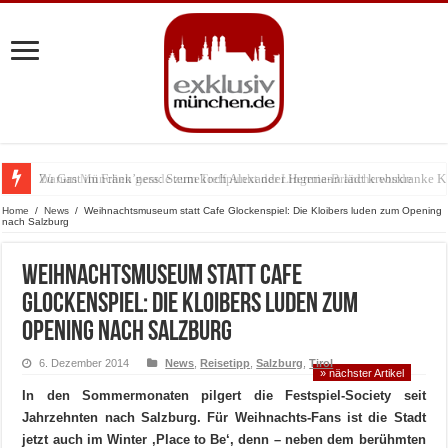
Zu Gast im Fränk’ness: Sternekoch Alexander Herrmann lädt krebskranke K
Warum München gerade zum Treffpunkt der Lingerie-Branche wurde
Home
/
News
/
Weihnachtsmuseum statt Cafe Glockenspiel: Die Kloibers luden zum Opening
nach Salzburg
Weihnachtsmuseum statt Cafe
Glockenspiel: Die Kloibers luden zum
Opening nach Salzburg
6. Dezember 2014
News
,
Reisetipp
,
Salzburg
,
Tirol
» nächster Artikel
In den Sommermonaten pilgert die Festspiel-Society seit
Jahrzehnten nach Salzburg. Für Weihnachts-Fans ist die Stadt
jetzt auch im Winter ‚Place to Be‘, denn – neben dem berühmten