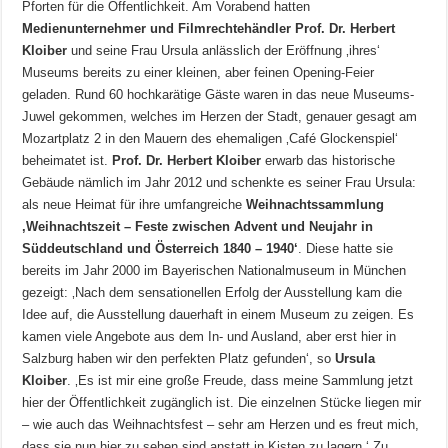
Pforten für die Öffentlichkeit. Am Vorabend hatten
Medienunternehmer und Filmrechtehändler Prof. Dr. Herbert
Kloiber
und seine Frau Ursula anlässlich der Eröffnung ‚ihres‘
Museums bereits zu einer kleinen, aber feinen Opening-Feier
geladen. Rund 60 hochkarätige Gäste waren in das neue Museums-
Juwel gekommen, welches im Herzen der Stadt, genauer gesagt am
Mozartplatz 2 in den Mauern des ehemaligen ‚Café Glockenspiel‘
beheimatet ist.
Prof. Dr. Herbert Kloiber
erwarb das historische
Gebäude nämlich im Jahr 2012 und schenkte es seiner Frau Ursula:
als neue Heimat für ihre umfangreiche
Weihnachtssammlung
‚Weihnachtszeit – Feste zwischen Advent und Neujahr in
Süddeutschland und Österreich 1840 – 1940‘
. Diese hatte sie
bereits im Jahr 2000 im Bayerischen Nationalmuseum in München
gezeigt: ‚Nach dem sensationellen Erfolg der Ausstellung kam die
Idee auf, die Ausstellung dauerhaft in einem Museum zu zeigen. Es
kamen viele Angebote aus dem In- und Ausland, aber erst hier in
Salzburg haben wir den perfekten Platz gefunden‘, so
Ursula
Kloiber
. ‚Es ist mir eine große Freude, dass meine Sammlung jetzt
hier der Öffentlichkeit zugänglich ist. Die einzelnen Stücke liegen mir
– wie auch das Weihnachtsfest – sehr am Herzen und es freut mich,
dass sie nun hier zu sehen sind anstatt in Kisten zu lagern.‘ Zu