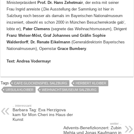
Ministerpräsident
Prof. Dr. Hans Zehetmair
, der extra mit seiner
Frau Ingrid anreiste (‚Die Ausstellung der Sammlung ist hier in
Salzburg noch besser als damals im Bayerischen Nationalmuseum
inszeniert, obwohl es schon 2000 in München Besucherrekorde gab‘,
lobte er),
Pater Clemens
(segnete das Weihnachtsmuseum), Dirigent
Franz Welser-Möst, Graf Johannes und Gräfin Sophie
Walderdorff
,
Dr. Renate Eikelmann
(Generaldirektorin Bayerisches
Nationalmuseum), Opernstar
Grace Bumbery
.
Text: Andrea Vodermayr
Tags
CAFE GLOCKENSPIEL SALZBURG
HERBERT KLOIBER
URSULA KLOIBER
WEIHNACHTSMUSEUM SALZBURG
.. interessant
Barbara Tag: Eva Herzigova
kam für Mon Cheri ins Haus der
Kunst
weiter ..
Advents-Benefizkonzert: Zubin
Mehta und Jonas Kaufmann in