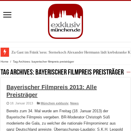
Zu Gast im Fränk’ness: Sternekoch Alexander Herrmann lädt krebskranke K
Warum München gerade zum Treffpunkt der Lingerie-Branche wurde
Home
/
Tag Archives: bayerischer filmpreis preisträger
Tag Archives:
bayerischer filmpreis preisträger
Bayerischer Filmpreis 2013: Alle
Preisträger
18. Januar 2013
München exklusiv
,
News
Bereits zum 34. Mal wurde am Freitag (18. Januar 2013) der
Bayerische Filmpreis vergeben. BR-Moderator Christoph Süß
moderierte die Gala, zu welcher die nationale Filmprominenz aus
ganz Deutschland anreiste. Überraschungs-Laudatio: S.K.H. Leopold