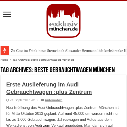
Zu Gast im Fränk’ness: Sternekoch Alexander Herrmann lädt krebskranke K
Warum München gerade zum Treffpunkt der Lingerie-Branche wurde
Home
/
Tag Archives: beste gebrauchtwagen münchen
Tag Archives:
beste gebrauchtwagen münchen
Erste Auslieferung im Audi
Gebrauchtwagen :plus Zentrum
23. September 2013
Automobile
Neu-Eröffnung des Audi Gebrauchtwagen :plus Zentrum München ist
für Mitte Oktober 2013 geplant. Auf rund 45.000 qm werden nicht nur
bis zu 1.000 Gebrauchtwagen, Jahreswagen und Autos aus dem
Werksdienst von Audi zum Verkauf angeboten. Man darf sich auf