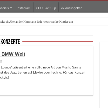
ecials
Instagram
CEO Golf Cup
exklusiv-golfen
rnekoch Alexander Herrmann lädt krebskranke Kinder ein
Treffpunkt der Lingerie-Branche wurde
kkonzerte
er BMW Welt
ws
ounge' präsentiert eine völlig neue Art von Musik. Sanfte
st des Jazz treffen auf Elektro oder Techno. Für das Konzert
ickets!