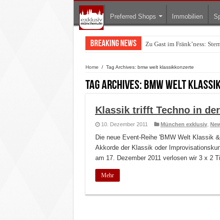
Preferred Shops
Immobilien
Sp
Breaking News
Zu Gast im Fränk’ness: Ste
Warum München gerade zum 
Home
/
Tag Archives: bmw welt klassikkonzerte
Tag Archives:
bmw welt klassi
Klassik trifft Techno in d
10. Dezember 2011
München exklusiv
,
Ne
Die neue Event-Reihe 'BMW Welt Klassik & L
Akkorde der Klassik oder Improvisationskun
am 17. Dezember 2011 verlosen wir 3 x 2 T
Mehr