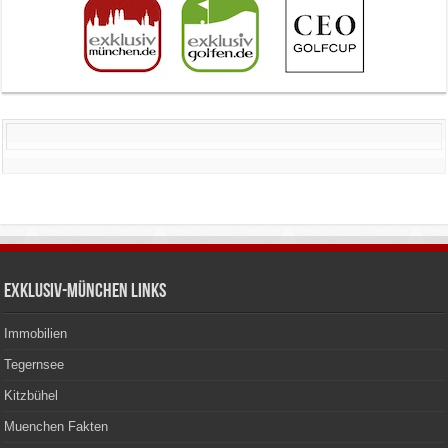
Exklusiv-München Links
Immobilien
Tegernsee
Kitzbühel
Muenchen Fakten