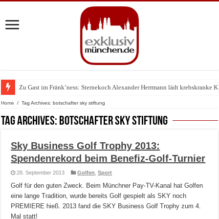
Zu Gast im Fränk’ness: Sternekoch Alexander Herrmann lädt krebskranke K
Warum München gerade zum Treffpunkt der Lingerie-Branche wurde
Home
/
Tag Archives: botschafter sky stiftung
Tag Archives:
botschafter sky stiftung
Sky Business Golf Trophy 2013:
Spendenrekord beim Benefiz-Golf-Turnier
28. September 2013
Golfen
,
Sport
Golf für den guten Zweck. Beim Münchner Pay-TV-Kanal hat Golfen
eine lange Tradition, wurde bereits Golf gespielt als SKY noch
PREMIERE hieß. 2013 fand die SKY Business Golf Trophy zum 4.
Mal statt!