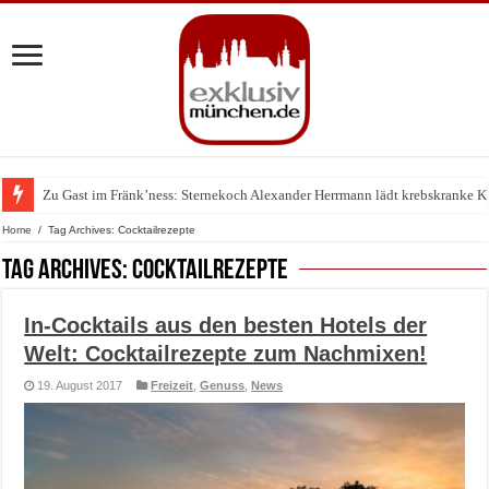
Zu Gast im Fränk’ness: Sternekoch Alexander Herrmann lädt krebskranke K
Home
/
Tag Archives: Cocktailrezepte
Tag Archives:
Cocktailrezepte
In-Cocktails aus den besten Hotels der
Welt: Cocktailrezepte zum Nachmixen!
19. August 2017
Freizeit
,
Genuss
,
News