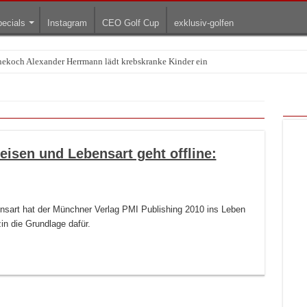
ecials
Instagram
CEO Golf Cup
exklusiv-golfen
rnekoch Alexander Herrmann lädt krebskranke Kinder ein
Treffpunkt der Lingerie-Branche wurde
Reisen und Lebensart geht offline:
bensart hat der Münchner Verlag PMI Publishing 2010 ins Leben
n die Grundlage dafür.