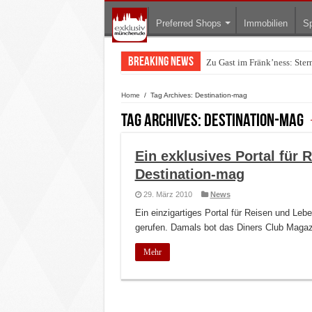
Preferred Shops
Immobilien
Sp
Breaking News
Zu Gast im Fränk’ness: Ste
Warum München gerade zum 
Home
/
Tag Archives: Destination-mag
Tag Archives:
Destination-mag
Ein exklusives Portal für 
Destination-mag
29. März 2010
News
Ein einzigartiges Portal für Reisen und Le
gerufen. Damals bot das Diners Club Magazi
Mehr