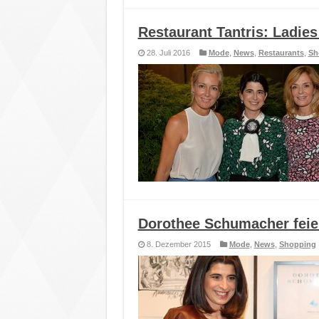
Restaurant Tantris: Ladie
28. Juli 2016
Mode
,
News
,
Restaurants
,
Sh
Dorothee Schumacher feie
8. Dezember 2015
Mode
,
News
,
Shopping