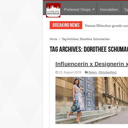
Preferred Shops
Immobilien
Sp
Breaking News
Warum München gerade zum 
BMW Art Cars in München: W
Home
/
Tag Archives: Dorothee Schumacher
Tag Archives:
Dorothee Schuma
Influencerin x Designerin 
23. August 2019
News
,
Oktoberfest