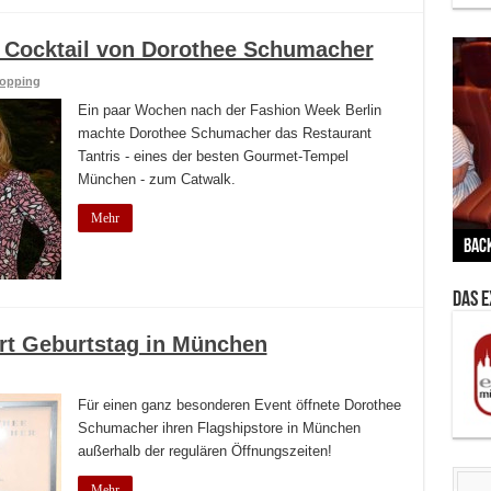
s Cocktail von Dorothee Schumacher
opping
Ein paar Wochen nach der Fashion Week Berlin
machte Dorothee Schumacher das Restaurant
Tantris - eines der besten Gourmet-Tempel
München - zum Catwalk.
Mehr
Vern
Zu G
War
BMW
Wär
von 
Back
Her
Lin
Kuns
Ent
Das 
rt Geburtstag in München
Für einen ganz besonderen Event öffnete Dorothee
Schumacher ihren Flagshipstore in München
außerhalb der regulären Öffnungszeiten!
Mehr