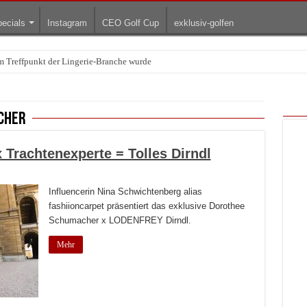
ecials
Instagram
CEO Golf Cup
exklusiv-golfen
Treffpunkt der Lingerie-Branche wurde
arum die rollenden Kunstwerke bis heute einzigartig sind
cher
x Trachtenexperte = Tolles Dirndl
Influencerin Nina Schwichtenberg alias
fashiioncarpet präsentiert das exklusive Dorothee
Schumacher x LODENFREY Dirndl.
Mehr