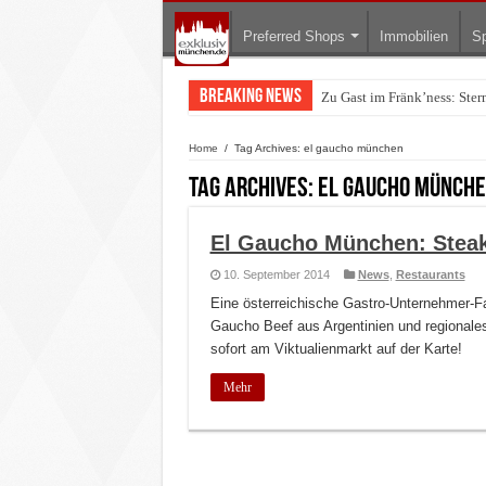
Preferred Shops
Immobilien
Sp
Breaking News
Zu Gast im Fränk’ness: Ste
Warum München gerade zum 
Home
/
Tag Archives: el gaucho münchen
Tag Archives:
el gaucho münch
El Gaucho München: Steak
10. September 2014
News
,
Restaurants
Eine österreichische Gastro-Unternehmer-Fa
Gaucho Beef aus Argentinien und regionales
sofort am Viktualienmarkt auf der Karte!
Mehr