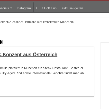
ecials
Instagram
CEO Golf Cup
exklusiv-golfen
rnekoch Alexander Herrmann lädt krebskranke Kinder ein
Treffpunkt der Lingerie-Branche wurde
en
-Konzept aus Österreich
milie platziert in München ein Steak-Restaurant. Bestes el
 Dry Aged Rind sowie internationale Gerichte findet man ab