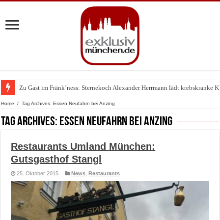
Zu Gast im Fränk’ness: Sternekoch Alexander Herrmann lädt krebskranke K
Warum München gerade zum Treffpunkt der Lingerie-Branche wurde
Home
/
Tag Archives: Essen Neufahrn bei Anzing
Tag Archives:
Essen Neufahrn bei Anzing
Restaurants Umland München:
Gutsgasthof Stangl
25. Oktober 2015
News
,
Restaurants