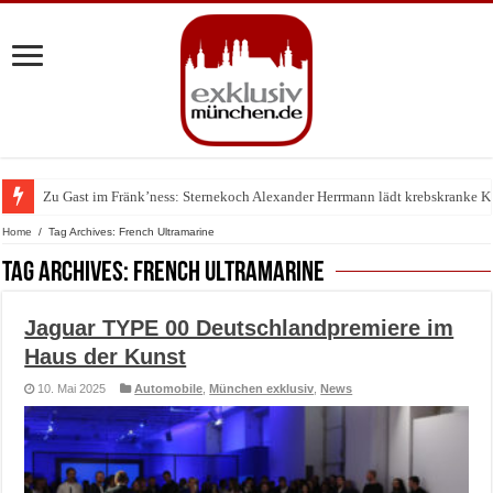
Zu Gast im Fränk’ness: Sternekoch Alexander Herrmann lädt krebskranke K
Warum München gerade zum Treffpunkt der Lingerie-Branche wurde
Home
/
Tag Archives: French Ultramarine
Tag Archives:
French Ultramarine
Jaguar TYPE 00 Deutschlandpremiere im
Haus der Kunst
10. Mai 2025
Automobile
,
München exklusiv
,
News