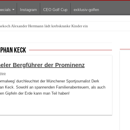
ecials
Instagram
CEO Golf Cup
exklusiv-golfen
rnekoch Alexander Herrmann lädt krebskranke Kinder ein
ephan Keck
eler Bergführer der Prominenz
tipp
rmalweg' durchleuchtet der Münchener Sportjournalist Derk
n Keck. Sowohl an spannenden Familienabenteuern, als auch
n Gipfeln der Erde kann man Teil haben!