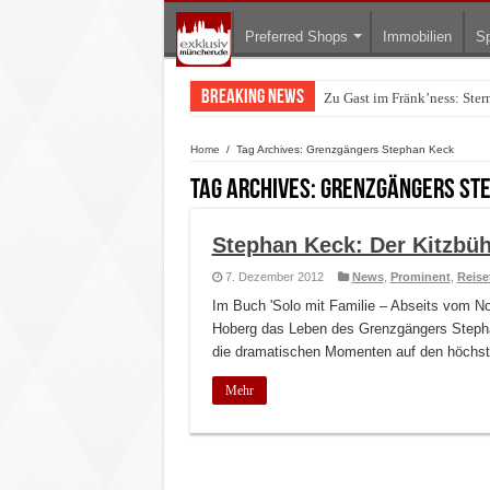
Preferred Shops
Immobilien
Sp
Breaking News
Zu Gast im Fränk’ness: Ste
Home
/
Tag Archives: Grenzgängers Stephan Keck
Tag Archives:
Grenzgängers St
Stephan Keck: Der Kitzbüh
7. Dezember 2012
News
,
Prominent
,
Reise
Im Buch 'Solo mit Familie – Abseits vom No
Hoberg das Leben des Grenzgängers Stepha
die dramatischen Momenten auf den höchste
Mehr