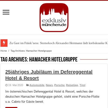
Zu Gast im Fränk’ness: Sternekoch Alexander Herrmann lädt krebskranke K
Warum München gerade zum Treffpunkt der Lingerie-Branche wurde
Home
/
Tag Archives: Hamacher Hotelgruppe
Tag Archives:
Hamacher Hotelgruppe
25jähriges Jubiläum im Defereggental
Hotel & Resort
19. Mai 2020
Automobile
,
News
,
Porsche
,
Reisetipp
,
Tirol
Im österreichischen Defereggental Hotel & Resort, welches der
deutschen Hamacher Hotelgruppe gehört, steht eine Porsche-Flotte
u.a. Cabrio für Gäste bereit.