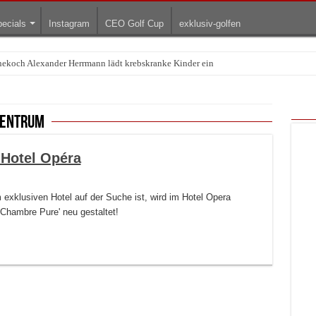
ecials
Instagram
CEO Golf Cup
exklusiv-golfen
rnekoch Alexander Herrmann lädt krebskranke Kinder ein
Treffpunkt der Lingerie-Branche wurde
zentrum
 Hotel Opéra
exklusiven Hotel auf der Suche ist, wird im Hotel Opera
 Chambre Pure' neu gestaltet!