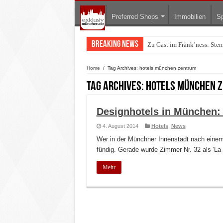
Preferred Shops
Immobilien
Sp
Breaking News
Zu Gast im Fränk’ness: Ste
Warum München gerade zum 
Home
/
Tag Archives: hotels münchen zentrum
Tag Archives:
hotels münchen 
Designhotels in München:
4. August 2014
Hotels
,
News
Wer in der Münchner Innenstadt nach einem 
fündig. Gerade wurde Zimmer Nr. 32 als 'La
Mehr