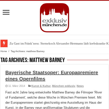
Zu Gast im Fränk’ness: Sternekoch Alexander Herrmann lädt krebskranke K
Warum München gerade zum Treffpunkt der Lingerie-Branche wurde
Home
/
Tag Archives: matthew Barney
Tag Archives:
matthew Barney
Bayerische Staatsoper: Europapremiere
eines Opernfilms
11. März 2014
Kunst & Kultur
,
München exklusiv
,
News
Fast acht Jahre lang entwickelte Matthew Barney die Filmoper 'River
of Fundament', welche diese Woche in München Premiere feiert. Mit
der Europapremiere startet gleichzeitig eine Ausstellung im Haus der
Kunst, in der Barney neun großformatige Skulpturen und die