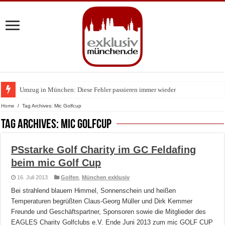
Umzug in München: Diese Fehler passieren immer wieder
Zu Gast im Fränk’ness: Sternekoch Alexander Herrmann lädt krebskranke K
Home
/
Tag Archives: Mic Golfcup
Tag Archives:
Mic Golfcup
PSstarke Golf Charity im GC Feldafing
beim mic Golf Cup
16. Juli 2013
Golfen
,
München exklusiv
Bei strahlend blauem Himmel, Sonnenschein und heißen
Temperaturen begrüßten Claus-Georg Müller und Dirk Kemmer
Freunde und Geschäftspartner, Sponsoren sowie die Mitglieder des
EAGLES Charity Golfclubs e.V. Ende Juni 2013 zum mic GOLF CUP