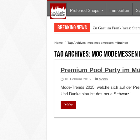
Preferred Shops
Immobilien
Sp
Breaking News
Zu Gast im Fränk’ness: Ste
Warum München gerade zum 
Home
/
Tag Archives: moc modemessen münchen
Tag Archives:
moc modemessen
Premium Pool Party im Mü
10. Februar 2015
News
Mode-Trends 2015, welche sich auf der Pre
Und Dunkelblau ist das neue Schwarz.'
Mehr