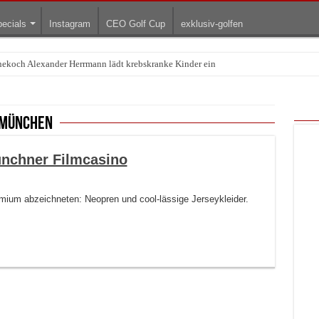
ecials
Instagram
CEO Golf Cup
exklusiv-golfen
rnekoch Alexander Herrmann lädt krebskranke Kinder ein
Treffpunkt der Lingerie-Branche wurde
 münchen
nchner Filmcasino
mium abzeichneten: Neopren und cool-lässige Jerseykleider.