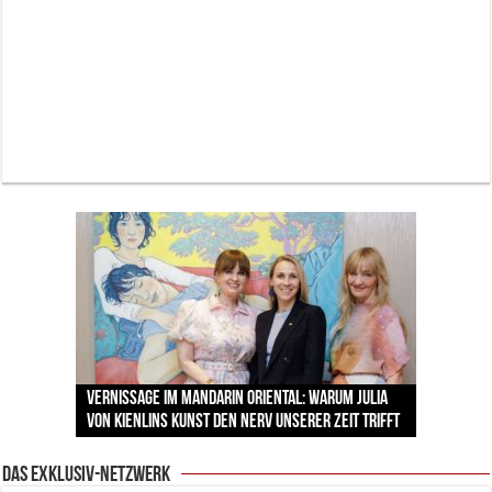
Neue Sommerterrasse im Ludwigpalais: Wird das
MAUI zum neuen Hotspot für Münchner
Vernissage im Mandarin Oriental: Warum Julia
Zu Gast im Fränk’ness: Sternekoch Alexander
Warum München gerade zum Treffpunkt der
BMW Art Cars in München: Warum die rollenden
Sommerabende?
von Kienlins Kunst den Nerv unserer Zeit trifft
Backstage mit Wagner-Star Klaus Florian Vogt
Herrmann lädt krebskranke Kinder ein
Lingerie-Branche wurde
Kunstwerke bis heute einzigartig sind
Das Exklusiv-Netzwerk