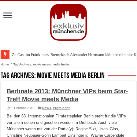
Zu Gast im Fränk’ness: Sternekoch Alexander Herrmann lädt krebskranke K
Warum München gerade zum Treffpunkt der Lingerie-Branche wurde
Home
/
Tag Archives: movie meets media berlin
Tag Archives:
movie meets media berlin
Berlinale 2013: Münchner VIPs beim Star-
Treff Movie meets Media
9. Februar 2013
News
,
Prominent
Bei den 63. Internationalen Filmfestspielen Berlin steht für die VIPs
vor allem sehen und gesehen werden im Drehbuch. Auch viele
Münchner waren mit von der Partie(y): Regine Sixt, Uschi Glas,
Christine Neubauer-Sohn Lambert Dinzinger jr., Wayne Carpendale