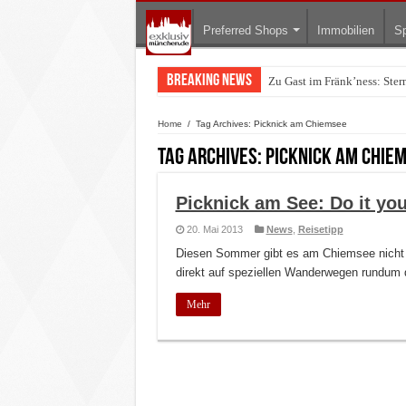
Preferred Shops
Immobilien
Sp
Breaking News
Zu Gast im Fränk’ness: Ste
Home
/
Tag Archives: Picknick am Chiemsee
Tag Archives:
Picknick am Chie
Picknick am See: Do it y
20. Mai 2013
News
,
Reisetipp
Diesen Sommer gibt es am Chiemsee nicht 
direkt auf speziellen Wanderwegen rundum 
Mehr