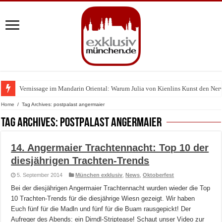
Vernissage im Mandarin Oriental: Warum Julia von Kienlins Kunst den Nerv u
Home
/
Tag Archives: postpalast angermaier
Tag Archives:
postpalast angermaier
14. Angermaier Trachtennacht: Top 10 der
diesjährigen Trachten-Trends
5. September 2014
München exklusiv
,
News
,
Oktoberfest
Bei der diesjährigen Angermaier Trachtennacht wurden wieder die Top
10 Trachten-Trends für die diesjährige Wiesn gezeigt. Wir haben
Euch fünf für die Madln und fünf für die Buam rausgepickt! Der
Aufreger des Abends: ein Dirndl-Striptease! Schaut unser Video zur