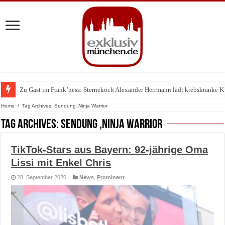
Zu Gast im Fränk’ness: Sternekoch Alexander Herrmann lädt krebskranke K
Warum München gerade zum Treffpunkt der Lingerie-Branche wurde
Home
/
Tag Archives: Sendung ‚Ninja Warrior
Tag Archives:
Sendung ‚Ninja Warrior
TikTok-Stars aus Bayern: 92-jährige Oma
Lissi mit Enkel Chris
28. September 2020
News
,
Prominent