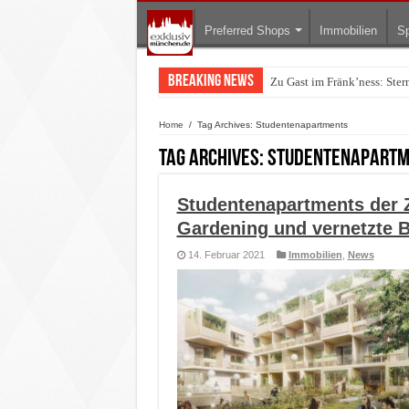
Preferred Shops
Immobilien
Sp
Breaking News
Zu Gast im Fränk’ness: Ste
Home
/
Tag Archives: Studentenapartments
Tag Archives:
Studentenapartm
Studentenapartments der Z
Gardening und vernetzte 
14. Februar 2021
Immobilien
,
News