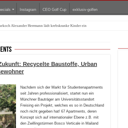
ecials
Instagram
CEO Golf Cup
exklusiv-golfen
rnekoch Alexander Herrmann lädt krebskranke Kinder ein
ents
ukunft: Recycelte Baustoffe, Urban
Bewohner
Nachdem sich der Markt für Studentenapartments
seit Jahren professionalisiert, startet nun ein
Münchner Bauträger am Universitätsstandort
Freising ein Projekt, welches es so in Deutschland
noch nicht gegeben hat! 67 Apartments, deren
Konzept sich auf internationaler Ebene z.B. mit
den Zwillingstürmen Bosco Verticale in Mailand