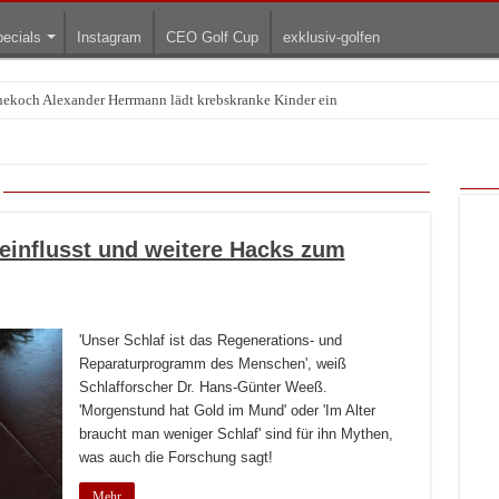
ecials
Instagram
CEO Golf Cup
exklusiv-golfen
rnekoch Alexander Herrmann lädt krebskranke Kinder ein
Treffpunkt der Lingerie-Branche wurde
einflusst und weitere Hacks zum
'Unser Schlaf ist das Regenerations- und
Reparaturprogramm des Menschen', weiß
Schlafforscher Dr. Hans-Günter Weeß.
'Morgenstund hat Gold im Mund' oder 'Im Alter
braucht man weniger Schlaf' sind für ihn Mythen,
was auch die Forschung sagt!
Mehr