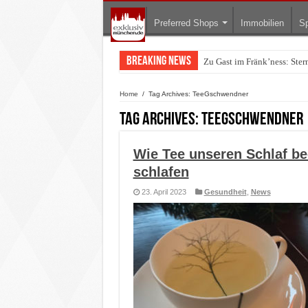
Preferred Shops
Immobilien
Sp
Breaking News
Zu Gast im Fränk’ness: Ste
Warum München gerade zum 
Home
/
Tag Archives: TeeGschwendner
Tag Archives:
TeeGschwendner
Wie Tee unseren Schlaf be
schlafen
23. April 2023
Gesundheit
,
News