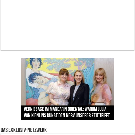
Neue Sommerterrasse im Ludwigpalais: Wird das
MAUI zum neuen Hotspot für Münchner
Vernissage im Mandarin Oriental: Warum Julia
Zu Gast im Fränk’ness: Sternekoch Alexander
Warum München gerade zum Treffpunkt der
BMW Art Cars in München: Warum die rollenden
Sommerabende?
von Kienlins Kunst den Nerv unserer Zeit trifft
Backstage mit Wagner-Star Klaus Florian Vogt
Herrmann lädt krebskranke Kinder ein
Lingerie-Branche wurde
Kunstwerke bis heute einzigartig sind
Das Exklusiv-Netzwerk