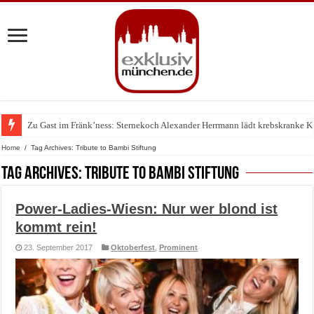
Zu Gast im Fränk’ness: Sternekoch Alexander Herrmann lädt krebskranke K
Warum München gerade zum Treffpunkt der Lingerie-Branche wurde
Home
/
Tag Archives: Tribute to Bambi Stiftung
Tag Archives:
Tribute to Bambi Stiftung
Power-Ladies-Wiesn: Nur wer blond ist
kommt rein!
23. September 2017
Oktoberfest
,
Prominent