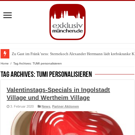
Zu Gast im Fränk’ness: Sternekoch Alexander Herrmann lädt krebskranke K
Warum München gerade zum Treffpunkt der Lingerie-Branche wurde
Home
/
Tag Archives: TUMI personalisieren
Tag Archives:
TUMI personalisieren
Valentinstags-Specials in Ingolstadt
Village und Wertheim Village
3. Februar 2020
News
,
Partner Aktionen