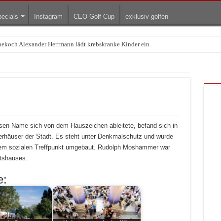
ecials
Instagram
CEO Golf Cup
exklusiv-golfen
rnekoch Alexander Herrmann lädt krebskranke Kinder ein
Treffpunkt der Lingerie-Branche wurde
ssen Name sich von dem Hauszeichen ableitete, befand sich in
erhäuser der Stadt. Es steht unter Denkmalschutz und wurde
inem sozialen Treffpunkt umgebaut. Rudolph Moshammer war
rtshauses.
e: