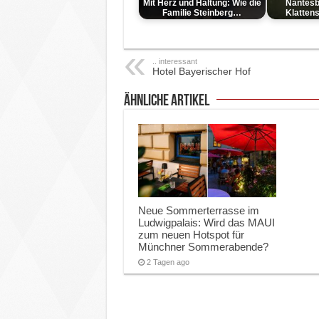
Mit Herz und Haltung: Wie die
Nantesb
Familie Steinberg…
Klatten
.. interessant
Hotel Bayerischer Hof
ähnliche Artikel
Neue Sommerterrasse im
Ludwigpalais: Wird das MAUI
zum neuen Hotspot für
Münchner Sommerabende?
2 Tagen ago