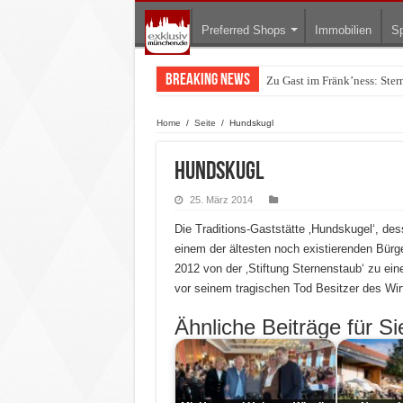
Preferred Shops
Immobilien
Sp
Breaking News
Zu Gast im Fränk’ness: Ste
Warum München gerade zum 
Home
/
Seite
/
Hundskugl
Hundskugl
25. März 2014
Die Traditions-Gaststätte ‚Hundskugel‘, de
einem der ältesten noch existierenden Bürg
2012 von der ‚Stiftung Sternenstaub‘ zu e
vor seinem tragischen Tod Besitzer des Wi
Ähnliche Beiträge für Si