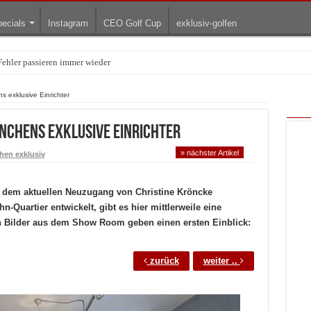
ecials
Instagram
CEO Golf Cup
exklusiv-golfen
ehler passieren immer wieder
rnekoch Alexander Herrmann lädt krebskranke Kinder ein
 exklusive Einrichter
nchens exklusive Einrichter
» nächster Artikel
en exklusiv
 dem aktuellen Neuzugang von Christine Kröncke
-Quartier entwickelt, gibt es hier mittlerweile eine
ten Bilder aus dem Show Room geben einen ersten Einblick:
zurück
weiter ..