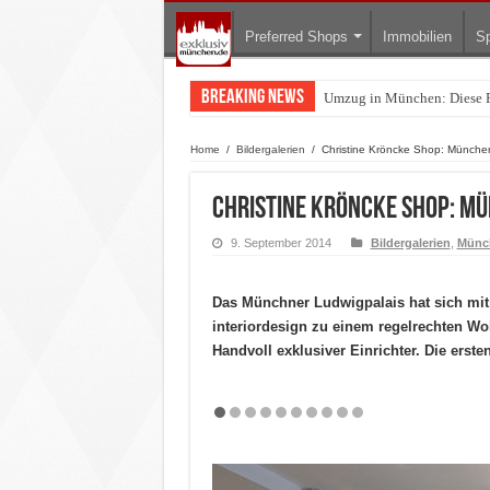
Preferred Shops
Immobilien
Sp
Breaking News
Umzug in München: Diese F
Zu Gast im Fränk’ness: Ste
Home
/
Bildergalerien
/
Christine Kröncke Shop: Münchens
Christine Kröncke Shop: Mü
9. September 2014
Bildergalerien
,
Münch
Das Münchner Ludwigpalais hat sich mit
interiordesign zu einem regelrechten Wohn
Handvoll exklusiver Einrichter. Die ers