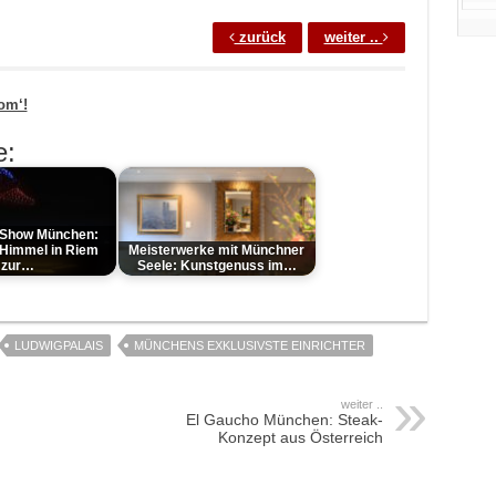
zurück
weiter ..
om‘!
e:
 Show München:
Himmel in Riem
Meisterwerke mit Münchner
zur…
Seele: Kunstgenuss im…
LUDWIGPALAIS
MÜNCHENS EXKLUSIVSTE EINRICHTER
weiter ..
El Gaucho München: Steak-
Konzept aus Österreich