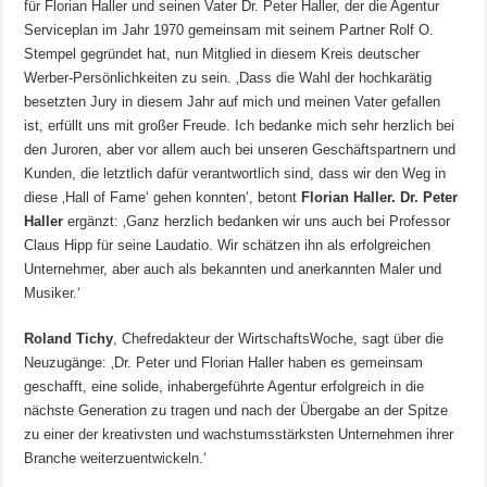
für Florian Haller und seinen Vater Dr. Peter Haller, der die Agentur
Serviceplan im Jahr 1970 gemeinsam mit seinem Partner Rolf O.
Stempel gegründet hat, nun Mitglied in diesem Kreis deutscher
Werber-Persönlichkeiten zu sein. ‚Dass die Wahl der hochkarätig
besetzten Jury in diesem Jahr auf mich und meinen Vater gefallen
ist, erfüllt uns mit großer Freude. Ich bedanke mich sehr herzlich bei
den Juroren, aber vor allem auch bei unseren Geschäftspartnern und
Kunden, die letztlich dafür verantwortlich sind, dass wir den Weg in
diese ‚Hall of Fame‘ gehen konnten‘, betont
Florian Haller. Dr. Peter
Haller
ergänzt: ‚Ganz herzlich bedanken wir uns auch bei Professor
Claus Hipp für seine Laudatio. Wir schätzen ihn als erfolgreichen
Unternehmer, aber auch als bekannten und anerkannten Maler und
Musiker.‘
Roland Tichy
, Chefredakteur der WirtschaftsWoche, sagt über die
Neuzugänge: ‚Dr. Peter und Florian Haller haben es gemeinsam
geschafft, eine solide, inhabergeführte Agentur erfolgreich in die
nächste Generation zu tragen und nach der Übergabe an der Spitze
zu einer der kreativsten und wachstumsstärksten Unternehmen ihrer
Branche weiterzuentwickeln.‘