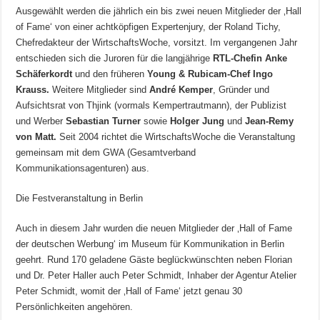
Ausgewählt werden die jährlich ein bis zwei neuen Mitglieder der ‚Hall
of Fame‘ von einer achtköpfigen Expertenjury, der Roland Tichy,
Chefredakteur der WirtschaftsWoche, vorsitzt. Im vergangenen Jahr
entschieden sich die Juroren für die langjährige
RTL-Chefin Anke
Schäferkordt
und den früheren
Young & Rubicam-Chef Ingo
Krauss.
Weitere Mitglieder sind
André Kemper
, Gründer und
Aufsichtsrat von Thjink (vormals Kempertrautmann), der Publizist
und Werber
Sebastian Turner
sowie
Holger Jung
und
Jean-Remy
von Matt.
Seit 2004 richtet die WirtschaftsWoche die Veranstaltung
gemeinsam mit dem GWA (Gesamtverband
Kommunikationsagenturen) aus.
Die Festveranstaltung in Berlin
Auch in diesem Jahr wurden die neuen Mitglieder der ‚Hall of Fame
der deutschen Werbung‘ im Museum für Kommunikation in Berlin
geehrt. Rund 170 geladene Gäste beglückwünschten neben Florian
und Dr. Peter Haller auch Peter Schmidt, Inhaber der Agentur Atelier
Peter Schmidt, womit der ‚Hall of Fame‘ jetzt genau 30
Persönlichkeiten angehören.