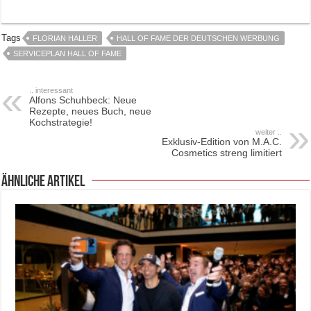
Tags
FLORIAN HALLER
HALL OF FAME DER DEUTSCHEN WERBUNG
SERVICEPLAN HALL OF FAME
.. interessant
Alfons Schuhbeck: Neue
Rezepte, neues Buch, neue
Kochstrategie!
weiter ..
Exklusiv-Edition von M.A.C.
Cosmetics streng limitiert
ähnliche Artikel