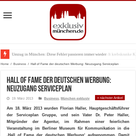
Umzug in München: Diese Fehler passieren immer wieder
Zu Gast im Fränk’ness: Sternekoch Alexander Herrmann lädt krebskranke K
Home
/
Business
/
Hall of Fame der deutschen Werbung: Neuzugang Serviceplan
Hall of Fame der deutschen Werbung:
Neuzugang Serviceplan
» nächster Artikel
19. März 2013
Business
,
München exklusiv
Am 18. März 2013 wurden Florian Haller, Hauptgeschäftsführer
der Serviceplan Gruppe, und sein Vater Dr. Peter Haller,
Mitgründer der Agentur, im Rahmen einer feierlichen
Veranstaltung im Berliner Museum für Kommunikation in die
‚Hall of Fame der deutschen Werbung‘ aufgenommen. Damit