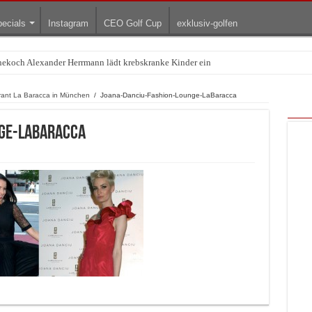
ecials
Instagram
CEO Golf Cup
exklusiv-golfen
rnekoch Alexander Herrmann lädt krebskranke Kinder ein
Treffpunkt der Lingerie-Branche wurde
ant La Baracca in München
/
Joana-Danciu-Fashion-Lounge-LaBaracca
nge-LaBaracca