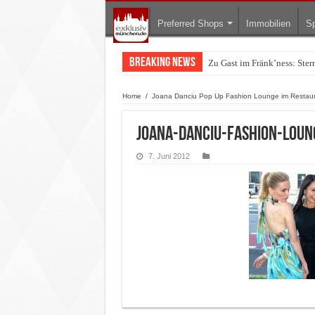
Preferred Shops
Immobilien
Sp
Breaking News
Zu Gast im Fränk’ness: Ste
Warum München gerade zum 
Home
/
Joana Danciu Pop Up Fashion Lounge im Restaur
Joana-Danciu-Fashion-Lou
7. Juni 2012