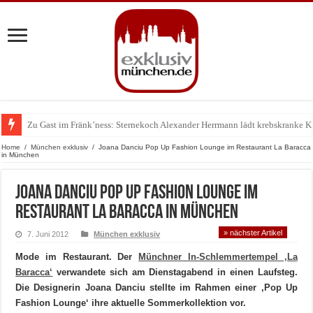
Zu Gast im Fränk’ness: Sternekoch Alexander Herrmann lädt krebskranke K
Warum München gerade zum Treffpunkt der Lingerie-Branche wurde
Home
/
München exklusiv
/
Joana Danciu Pop Up Fashion Lounge im Restaurant La Baracca
in München
Joana Danciu Pop Up Fashion Lounge im
Restaurant La Baracca in München
» nächster Artikel
7. Juni 2012
München exklusiv
Mode im Restaurant. Der
Münchner In-Schlemmertempel ‚La
Baracca‘
verwandete sich am Dienstagabend in einen Laufsteg.
Die Designerin Joana Danciu stellte im Rahmen einer ‚Pop Up
Fashion Lounge‘ ihre aktuelle Sommerkollektion vor.