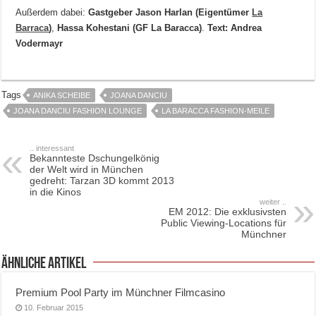
Außerdem dabei:
Gastgeber Jason Harlan (Eigentümer
La
Barraca
)
,
Hassa Kohestani (GF La Baracca)
.
Text: Andrea
Vodermayr
Tags
ANIKA SCHEIBE
JOANA DANCIU
JOANA DANCIU FASHION LOUNGE
LA BARACCA FASHION-MEILE
.. interessant
Bekannteste Dschungelkönig
der Welt wird in München
gedreht: Tarzan 3D kommt 2013
in die Kinos
weiter ..
EM 2012: Die exklusivsten
Public Viewing-Locations für
Münchner
ähnliche Artikel
Premium Pool Party im Münchner Filmcasino
10. Februar 2015