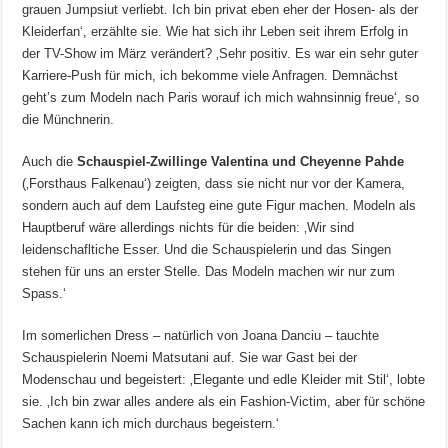
grauen Jumpsiut verliebt. Ich bin privat eben eher der Hosen- als der
Kleiderfan‘, erzählte sie. Wie hat sich ihr Leben seit ihrem Erfolg in
der TV-Show im März verändert? ‚Sehr positiv. Es war ein sehr guter
Karriere-Push für mich, ich bekomme viele Anfragen. Demnächst
geht’s zum Modeln nach Paris worauf ich mich wahnsinnig freue‘, so
die Münchnerin.
Auch die
Schauspiel-Zwillinge Valentina und Cheyenne Pahde
(‚Forsthaus Falkenau‘) zeigten, dass sie nicht nur vor der Kamera,
sondern auch auf dem Laufsteg eine gute Figur machen. Modeln als
Hauptberuf wäre allerdings nichts für die beiden: ‚Wir sind
leidenschafltiche Esser. Und die Schauspielerin und das Singen
stehen für uns an erster Stelle. Das Modeln machen wir nur zum
Spass.‘
Im somerlichen Dress – natürlich von Joana Danciu – tauchte
Schauspielerin Noemi Matsutani auf. Sie war Gast bei der
Modenschau und begeistert: ‚Elegante und edle Kleider mit Stil‘, lobte
sie. ‚Ich bin zwar alles andere als ein Fashion-Victim, aber für schöne
Sachen kann ich mich durchaus begeistern.‘