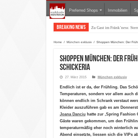
Preferred Shops
Immobilien
Sp
Breaking News
Warum München gerade zum 
Home
/
München exklusiv
/
Shoppen München: Der Frühl
Shoppen München: Der Früh
Schickeria
27. März 2015
München exklusiv
Endlich ist er da, der Frühling. Das Sch
Temperaturen, sondern vor allem auch di
können endlich im Schrank verstaut werd
Kleider auszuführen gab es am Donners
Joana Danciu
hatte zur ‚Spring Fashion
Gäste waren gekommen, um den Frühling
temperaturmäßig eher noch winterlich wa
Abend einsetzte, liessen sich die VIPs 