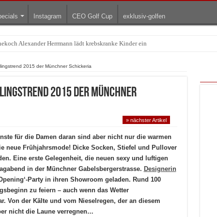
ecials
Instagram
CEO Golf Cup
exklusiv-golfen
Treffpunkt der Lingerie-Branche wurde
ingstrend 2015 der Münchner Schickeria
lingstrend 2015 der Münchner
» nächster Artikel
önste für die Damen daran sind aber nicht nur die warmen
e neue Frühjahrsmode! Dicke Socken, Stiefel und Pullover
en. Eine erste Gelegenheit, die neuen sexy und luftigen
tagabend in der Münchner Gabelsbergerstrasse.
Designerin
 Opening‘-Party in ihren Showroom geladen. Rund 100
sbeginn zu feiern – auch wenn das Wetter
r. Von der Kälte und vom Nieselregen, der an diesem
aber nicht die Laune verregnen…