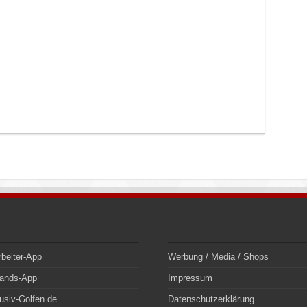
rbeiter-App
Werbung / Media / Shops
bands-App
Impressum
usiv-Golfen.de
Datenschutzerklärung