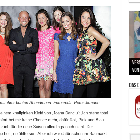
Neu
MAU
Vern
Zu G
War
BMW
Som
von 
Back
Her
Lin
Kuns
Das 
 mit ihrer bunten Abendroben. Fotocredit: Peter Jirmann.
n einem knallpinken Kleid von ‚Joana Danciu‘: ‚Ich stehe total
sofort bei mir keine Chance mehr, dafür Rot, Pink und Blau.
r ich für die neue Saison allerdings noch nicht. Der
 her‘, erzählte sie. ‚Aber ich war dafür schon im Baumarkt