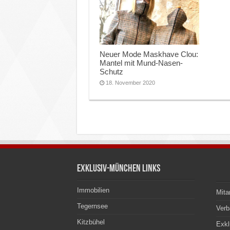
Neuer Mode Maskhave Clou:
Mantel mit Mund-Nasen-
Schutz
18. November 2020
Exklusiv-München Links
Immobilien
Mita
Tegernsee
Ver
Kitzbühel
Exkl