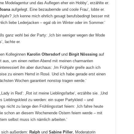
ne Modelagentur und das Auflegen eher ein Hobby‘, erzählte er.
Joana
aufgelegt. Eine bezaubernde und coole Frau‘, lobte er.
jahr? ‚Ich kenne mich ehrlich gesagt berufsbedingt besser mit
nlich liebe Lederjacken – egal ob im Winter oder im Sommer.‘
alls ganz wohl bei der Party: ‚Ich bin weniger wegen der Mode
, lachte er.
nen Kolleginnen
Karolin Oltersdorf
und
Birgit Nösssing
auf
it aus, um einen netten Abend mit meinen charmanten
interessiert ihn aber durchaus: ‚Im Frühjahr greife auch ich
weise zu einem Hemd in Rosé. Und ich habe gerade erst einen
nächsten Wochen garantiert nonstop tragen werde.‘
‚Lady in Red‘: ‚Rot ist meine Lieblingsfarbe‘, erzählte sie. ‚Und
s Lieblingskleid zu werden: ein super Partykleid – und
s nicht zu lange den Frühlingsstart feiern: ‚Ich fahre heute
ilie schon an diesem Wochenende Ostern feiern werde – mit
ern selbst muss ich nämlich arbeiten.‘
n sich außerdem:
Ralph
und
Sabine Piller
, Moderatorin