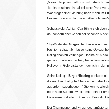
‚Meine Hauptbeschäftigung ist natürlich mei
‚Ich habe schon einmal bei einer Party von
Was trägt seiner Meinung nach mann im Früh
Frauenmode aus‘, lachte er. ‚Aber ich persö
Schauspieler
Adrian Can
fühlte sich ebenf
da, sondern eher wegen der schönen Models‘
Sky-Moderator
Gregor Teicher
war mit sei
Fashion-Schau: ‚Ich lasse keine Gelegenhe
Kolleginnen zu verbringen‘, lachte er. Mode 
gerne zu farbigen Sachen, heute beispiels
Pullover in Gelb erstanden, den ich in den 
Seine Kollegin
Birgit Nössing
punktete als 
dieses Kleid hat gute Chancen, ein absolute
außerdem superbequem.‘ Sie konnte allerding
noch nach Südtirol, wo ich mit meiner Fam
Ostereiern und allem Drum und Dran. An Ost
Bei Champagner und Fingerfood amüsierte