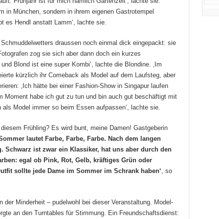
ft. Frühjahr ist für mich nämlich Gartenzeit‘, lachte sie.
eim in München, sondern in ihrem eigenen Gastrotempel
ibt es Hendl anstatt Lamm‘, lachte sie.
 Schmuddelwetters draussen noch einmal dick eingepackt: sie
Fotografen zog sie sich aber dann doch ein kurzes
und Blond ist eine super Kombi‘, lachte die Blondine. ‚Im
eierte kürzlich ihr Comeback als Model auf dem Laufsteg, aber
erieren: ‚Ich hätte bei einer Fashion-Show in Singapur laufen
‚Im Moment habe ich gut zu tun und bin auch gut beschäftigt mit
ls Model immer so beim Essen aufpassen‘, lachte sie.
 diesem Frühling? Es wird bunt, meine Damen! Gastgeberin
 Sommer lautet Farbe, Farbe, Farbe. Nach dem langen
. Schwarz ist zwar ein Klassiker, hat uns aber durch den
arben: egal ob Pink, Rot, Gelb, kräftiges Grün oder
Outfit sollte jede Dame im Sommer im Schrank haben‘
, so
 der Minderheit – pudelwohl bei dieser Veranstaltung. Model-
rgte an den Turntables für Stimmung. Ein Freundschaftsdienst: