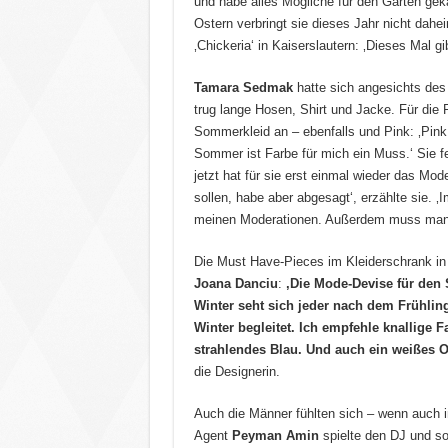
und habe alles Mögliche für den Garten gekau
Ostern verbringt sie dieses Jahr nicht dah
‚Chickeria‘ in Kaiserslautern: ‚Dieses Mal g
Tamara Sedmak
hatte sich angesichts des
trug lange Hosen, Shirt und Jacke. Für die 
Sommerkleid an – ebenfalls und Pink: ‚Pink 
Sommer ist Farbe für mich ein Muss.‘ Sie f
jetzt hat für sie erst einmal wieder das Mod
sollen, habe aber abgesagt‘, erzählte sie. 
meinen Moderationen. Außerdem muss man a
Die Must Have-Pieces im Kleiderschrank in
Joana Danciu
:
‚Die Mode-Devise für den
Winter seht sich jeder nach dem Frühling
Winter begleitet. Ich empfehle knallige F
strahlendes Blau. Und auch ein weißes 
die Designerin.
Auch die Männer fühlten sich – wenn auch in
Agent
Peyman Amin
spielte den DJ und so