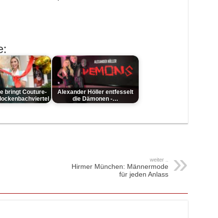
e:
e bringt Couture-
Alexander Höller entfesselt
Glockenbachviertel
die Dämonen -…
weiter ..
Hirmer München: Männermode
für jeden Anlass