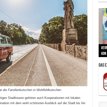
Neu
MAU
Vern
Zu G
War
BMW
Som
von 
Back
Her
Lin
Kuns
Das 
at die Familienkutschen in Wohlfühlkutschen
tigen Stadttouren gehören auch Kooperationen mit lokalen
tion mit dem wohl schönsten Ausblick auf die Stadt bis hin