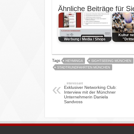
Ähnliche Beiträge für Si
Kultur n
Werbung / Media / Shops
"Dritt
Tags
HEYMINGA
SIGHTSEEING MÜNCHEN
STADTRUNDFAHRTEN MÜNCHEN
.. interessant
Exklusiver Networking Club:
Interview mit der Münchner
Unternehmerin Daniela
Sandvoss