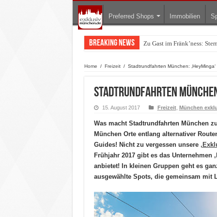
Preferred Shops
Immobilien
Sp
Breaking News
Zu Gast im Fränk’ness: Ste
Warum München gerade zum 
Home
/
Freizeit
/
Stadtrundfahrten München: ‚HeyMinga‘ s
Stadtrundfahrten München: 
15. August 2017
Freizeit
,
München exklu
Was macht Stadtrundfahrten München zu
München Orte entlang alternativer Route
Guides! Nicht zu vergessen unsere
‚Exk
Frühjahr 2017 gibt es das Unternehmen ‚
anbietet! In kleinen Gruppen geht es ga
ausgewählte Spots, die gemeinsam mit L