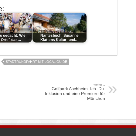
e:
eu gedacht: Wie
Nantesbuch: Susanne
e Orte" das…
Klattens Kultur- und…
STADTRUNDFAHRT MIT LOCAL GUIDE
weiter ..
Golfpark Aschheim: Ich. Du.
Inklusion und eine Premiere für
München