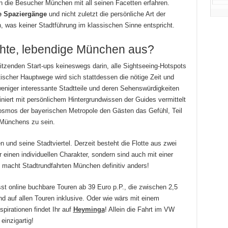
n die Besucher München mit all seinen Facetten erfahren.
e Spaziergänge
und nicht zuletzt die persönliche Art der
 was keiner Stadtführung im klassischen Sinne entspricht.
hte, lebendige München aus?
itzenden Start-ups keineswegs darin, alle Sightseeing-Hotspots
ischer Hauptwege wird sich stattdessen die nötige Zeit und
eniger interessante Stadtteile und deren Sehenswürdigkeiten
niert mit persönlichem Hintergrundwissen der Guides vermittelt
smos der bayerischen Metropole den Gästen das Gefühl, Teil
 Münchens zu sein.
n und seine Stadtviertel. Derzeit besteht die Flotte aus zwei
 einen individuellen Charakter, sondern sind auch mit einer
 macht Stadtrundfahrten München definitiv anders!
t online buchbare Touren ab 39 Euro p.P., die zwischen 2,5
d auf allen Touren inklusive. Oder wie wärs mit einem
pirationen findet Ihr auf
Heyminga
! Allein die Fahrt im VW
einzigartig!