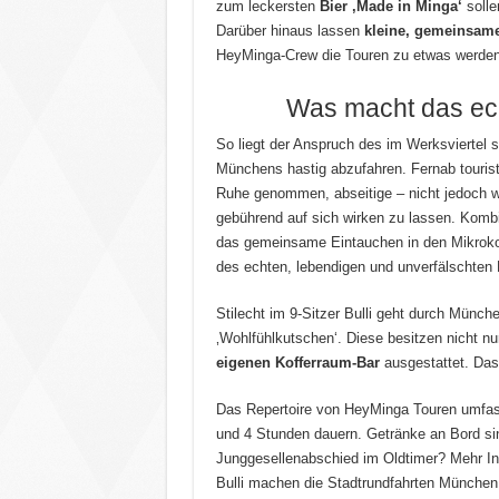
zum leckersten
Bier ‚Made in Minga‘
solle
Darüber hinaus lassen
kleine, gemeinsam
HeyMinga-Crew die Touren zu etwas werden,
Was macht das ec
So liegt der Anspruch des im Werksviertel s
Münchens hastig abzufahren. Fernab tourist
Ruhe genommen, abseitige – nicht jedoch w
gebührend auf sich wirken zu lassen. Kombi
das gemeinsame Eintauchen in den Mikroko
des echten, lebendigen und unverfälschten
Stilecht im 9-Sitzer Bulli geht durch Münche
‚Wohlfühlkutschen‘. Diese besitzen nicht nur
eigenen Kofferraum-Bar
ausgestattet. Das
Das Repertoire von HeyMinga Touren umfass
und 4 Stunden dauern. Getränke an Bord sin
Junggesellenabschied im Oldtimer? Mehr Ins
Bulli machen die Stadtrundfahrten München 