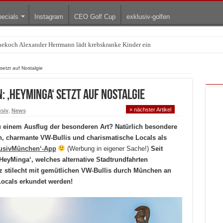
ecials
Instagram
CEO Golf Cup
exklusiv-golfen
rnekoch Alexander Herrmann lädt krebskranke Kinder ein
Treffpunkt der Lingerie-Branche wurde
etzt auf Nostalgie
‚HeyMinga‘ setzt auf Nostalgie
» nächster Artikel
siv
,
News
 einem Ausflug der besonderen Art? Natürlich besondere
n, charmante VW-Bullis und charismatische Locals als
lusivMünchen‘-App
(Werbung in eigener Sache!)
Seit
HeyMinga‘, welches alternative Stadtrundfahrten
nz stilecht mit gemütlichen VW-Bullis durch München an
ocals erkundet werden!