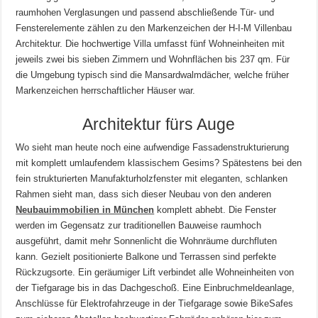
raumhohen Verglasungen und passend abschließende Tür- und
Fensterelemente zählen zu den Markenzeichen der H-I-M Villenbau
Architektur. Die hochwertige Villa umfasst fünf Wohneinheiten mit
jeweils zwei bis sieben Zimmern und Wohnflächen bis 237 qm. Für
die Umgebung typisch sind die Mansardwalmdächer, welche früher
Markenzeichen herrschaftlicher Häuser war.
Architektur fürs Auge
Wo sieht man heute noch eine aufwendige Fassadenstrukturierung
mit komplett umlaufendem klassischem Gesims? Spätestens bei den
fein strukturierten Manufakturholzfenster mit eleganten, schlanken
Rahmen sieht man, dass sich dieser Neubau von den anderen
Neubauimmobilien in München
komplett abhebt. Die Fenster
werden im Gegensatz zur traditionellen Bauweise raumhoch
ausgeführt, damit mehr Sonnenlicht die Wohnräume durchfluten
kann. Gezielt positionierte Balkone und Terrassen sind perfekte
Rückzugsorte. Ein geräumiger Lift verbindet alle Wohneinheiten von
der Tiefgarage bis in das Dachgeschoß. Eine Einbruchmeldeanlage,
Anschlüsse für Elektrofahrzeuge in der Tiefgarage sowie BikeSafes