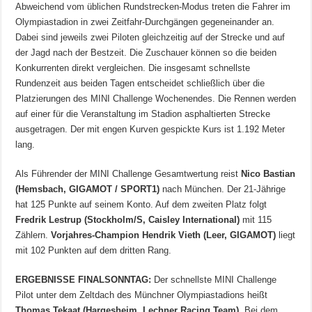
Abweichend vom üblichen Rundstrecken-Modus treten die Fahrer im
Olympiastadion in zwei Zeitfahr-Durchgängen gegeneinander an.
Dabei sind jeweils zwei Piloten gleichzeitig auf der Strecke und auf
der Jagd nach der Bestzeit. Die Zuschauer können so die beiden
Konkurrenten direkt vergleichen. Die insgesamt schnellste
Rundenzeit aus beiden Tagen entscheidet schließlich über die
Platzierungen des MINI Challenge Wochenendes. Die Rennen werden
auf einer für die Veranstaltung im Stadion asphaltierten Strecke
ausgetragen. Der mit engen Kurven gespickte Kurs ist 1.192 Meter
lang.
Als Führender der MINI Challenge Gesamtwertung reist
Nico Bastian
(Hemsbach, GIGAMOT / SPORT1)
nach München. Der 21-Jährige
hat 125 Punkte auf seinem Konto. Auf dem zweiten Platz folgt
Fredrik Lestrup (Stockholm/S, Caisley International)
mit 115
Zählern.
Vorjahres-Champion Hendrik Vieth (Leer, GIGAMOT)
liegt
mit 102 Punkten auf dem dritten Rang.
ERGEBNISSE FINALSONNTAG:
Der schnellste MINI Challenge
Pilot unter dem Zeltdach des Münchner Olympiastadions heißt
Thomas Tekaat (Hargesheim, Lechner Racing Team)
. Bei dem