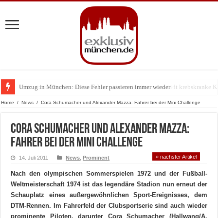
Umzug in München: Diese Fehler passieren immer wieder
Zu Gast im Fränk’ness: Sternekoch Alexander Herrmann lädt krebskranke K
Home
/
News
/
Cora Schumacher und Alexander Mazza: Fahrer bei der Mini Challenge
Cora Schumacher und Alexander Mazza:
Fahrer bei der Mini Challenge
» nächster Artikel
14. Juli 2011
News
,
Prominent
Nach den olympischen Sommerspielen 1972 und der Fußball-
Weltmeisterschaft 1974 ist das legendäre Stadion nun erneut der
Schauplatz eines außergewöhnlichen Sport-Ereignisses, dem
DTM-Rennen. Im Fahrerfeld der Clubsportserie sind auch wieder
prominente Piloten, darunter Cora Schumacher (Hallwang/A,