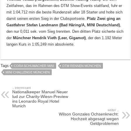
Zeitfahren, das im Rahmen des DTM Show-Events stattfand, fuhr er
mit 1:04,712 min die beste Rundenzeit aller 18 Starter und holte sich
damit seinen ersten Sieg in der Clubsportserie.
Platz Zwei ging an
Gastfahrer Stefan Landmann (Bad Häring/A, MINI Deutschland)
,
den nur 0,011 sek. vom Sieg trennten. Den dritten Platz sicherte sich
der
Münchner Hendrik Vieth (Leer, Gigamot)
, der den 1.192 Meter
langen Kurs in 1:05,249 min absolvierte.
Tags
CORA SCHUMACHER MINI
DTM RENNEN MÜNCHEN
MINI CHALLENGE MÜNCHEN
.. interessant
Nationalkeeper Manuel Neuer
lud zur Charity-Wiesn-Preview
ins Leonardo Royal Hotel
Munich
weiter ..
Wilson Gonzales Ochsenknecht:
Hochzeit abgesagt wegen
Geldproblemen