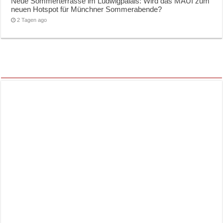
Neue Sommerterrasse im Ludwigpalais: Wird das MAUI zum
neuen Hotspot für Münchner Sommerabende?
2 Tagen ago